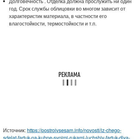
Долговечность . Отделка должна прослужить ни один
год. Срок службы облицовки во многом зависит от
характеристик материала, в частности его
влагостойкости, термостойкости и т.п.
Источник:
https://postroivsesam.info/novosti/iz-chego-
sdelat-fartuk-na-kuhne-svoimi-rukami-luchshiy-fartuk-dlya-