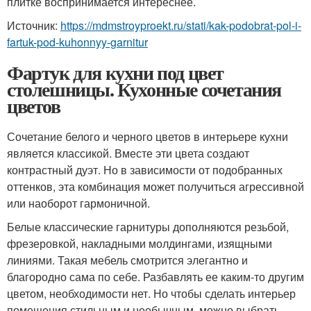
плитке воспринимается интереснее.
Источник:
https://mdmstroyproekt.ru/stati/kak-podobrat-pol-i-
fartuk-pod-kuhonnyy-garnitur
Фартук для кухни под цвет
столешницы. Кухонные сочетания
цветов
Сочетание белого и черного цветов в интерьере кухни
является классикой. Вместе эти цвета создают
контрастный дуэт. Но в зависимости от подобранных
оттенков, эта комбинация может получиться агрессивной
или наоборот гармоничной.
Белые классические гарнитуры дополняются резьбой,
фрезеровкой, накладными молдингами, изящными
линиями. Такая мебель смотрится элегантно и
благородно сама по себе. Разбавлять ее каким-то другим
цветом, необходимости нет. Но чтобы сделать интерьер
помещения стильным и необычным, можно выбрать