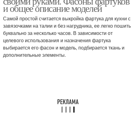
своими руками. Фасоны фартуков
и общее описание моделей
Самой простой считается выкройка фартука для кухни с
завязочками на талии и без нагрудника, ее легко пошить
Фартук с рюшами
Цельнокроеный фартук
буквально за несколько часов. В зависимости от
целевого использования и назначения фартука
выбирается его фасон и модель, подбирается ткань и
дополнительные элементы.
Фартук с эффектной
Фартук из бурды
оборкой
Фартук без выкройки
Фартук без завязок
Кухонные фартуки