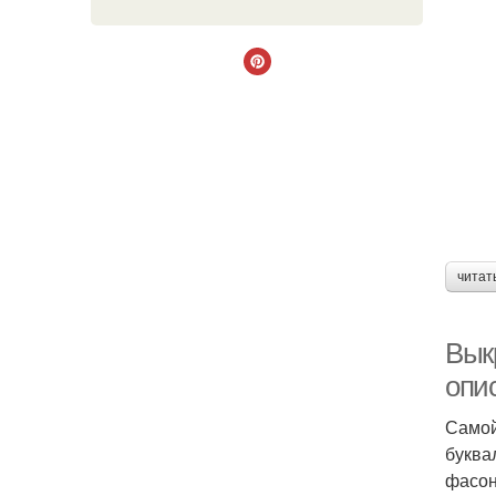
Ор
читат
Вык
опи
Самой
буква
фасон