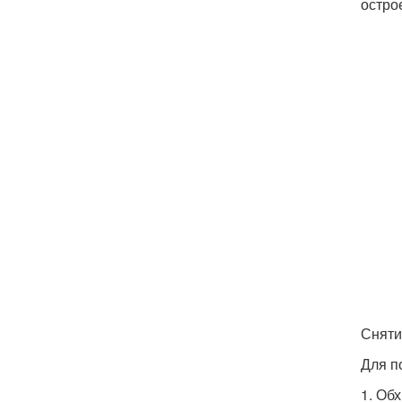
остро
Сняти
Для п
1. Об