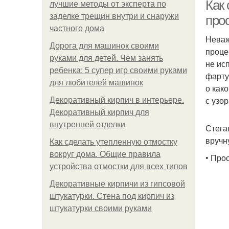
Как 
лучшие методы от эксперта по
заделке трещин внутри и снаружи
про
частного дома
Неваж
Дв
Дорога для машинок своими
проце
руками для детей. Чем занять
не ис
ребенка: 5 супер игр своими руками
фарту
для любителей машинок
о как
Ф
с узо
Декоративный кирпич в интерьере.
Декоративный кирпич для
внутренней отделки
Стега
вручн
Как сделать утепленную отмостку
Фа
вокруг дома. Общие правила
• Про
устройства отмостки для всех типов
Декоративные кирпичи из гипсовой
Фа
штукатурки. Стена под кирпич из
штукатурки своими руками