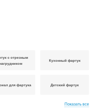
тук с отрезным
Кухонный фартук
нагрудником
риал для фартука
Детский фартук
Показать все
нокроеный фартук
Фартук из бурды