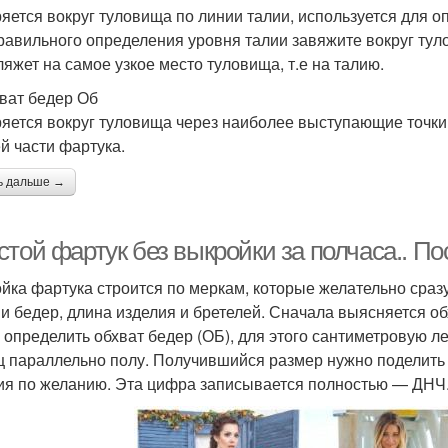
яется вокруг туловища по линии талии, используется для о
равильного определения уровня талии завяжите вокруг тул
ляжет на самое узкое место туловища, т.е на талию.
хват бедер Об
яется вокруг туловища через наиболее выступающие точки
й части фартука.
ь дальше →
стой фартук без выкройки за полчаса.. П
йка фартука строится по меркам, которые желательно сраз
 и бедер, длина изделия и бретелей. Сначала выясняется об
 определить обхват бедер (ОБ), для этого сантиметровую 
ц параллельно полу. Получившийся размер нужно поделить 
ия по желанию. Эта цифра записывается полностью — ДНЧ