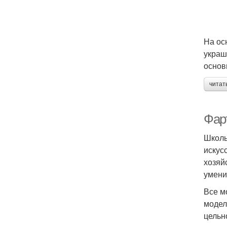
На ос
украш
основ
читат
Фар
Школь
искус
хозяй
умени
Все м
модел
цельн