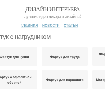
ДИЗАЙН ИНТЕРЬЕРА
лучшие идеи декора и дизайна!
главная
новости
статьи
тук с нагрудником
Фар
Фартук для кухни
Фартук для труда
артук с эффектной
Фартук для взрослого
Мате
оборкой
Фартук с рюшами
Японский фартук
Цель