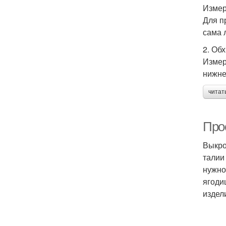
Измер
Для п
сама 
2. Об
Измер
нижне
читат
Про
Выкро
талии
нужно
ягоди
издел