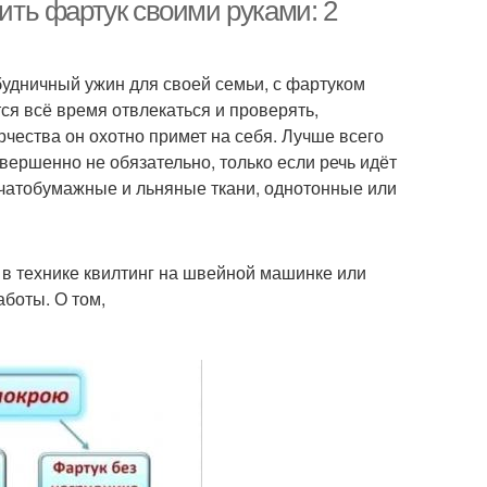
шить фартук своими руками: 2
будничный ужин для своей семьи, с фартуком
ук без нагрудника
Фартуки для кухни
ся всё время отвлекаться и проверять,
рчества он охотно примет на себя. Лучше всего
вершенно не обязательно, только если речь идёт
пчатобумажные и льняные ткани, однотонные или
хонные фартуки
Мужской фартук
в технике квилтинг на швейной машинке или
Передник без
Фартук для
боты. О том,
нагрудника
инструментов
артук на ткани
Фартук с пышной юбкой