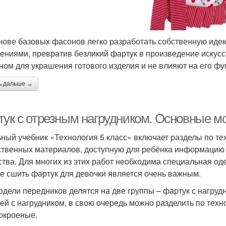
нове базовых фасонов легко разработать собственную иде
ениями, превратив безликий фартук в произведение искус
ном для украшения готового изделия и не влияют на его фу
ь дальше →
тук с отрезным нагрудником. Основные м
ный учебник «Технология 5 класс» включает разделы по те
ственных материалов, доступную для ребёнка информацию
ства. Для многих из этих работ необходима специальная од
е сшить фартук для девочки является очень важным.
одели передников делятся на две группы – фартук с нагруд
ей с нагрудником, в свою очередь можно разделить по техн
окроеные.