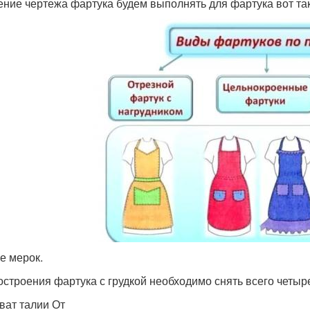
ение чертежа фартука будем выполнять для фартука вот так
е мерок.
остроения фартука с грудкой необходимо снять всего четыр
хват талии От