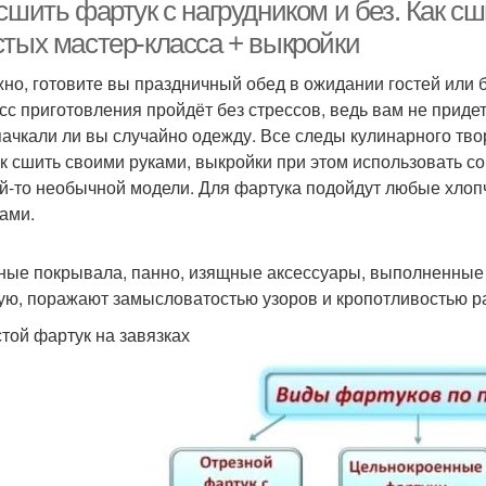
сшить фартук с нагрудником и без. Как с
стых мастер-класса + выкройки
но, готовите вы праздничный обед в ожидании гостей или 
усторонний фартук
Фартук для девочки
Фарт
сс приготовления пройдёт без стрессов, ведь вам не придет
пачкали ли вы случайно одежду. Все следы кулинарного тво
к сшить своими руками, выкройки при этом использовать со
ой-то необычной модели. Для фартука подойдут любые хло
артук без выкройки
Фартук без завязок
Ку
рами.
ные покрывала, панно, изящные аксессуары, выполненные 
ую, поражают замысловатостью узоров и кропотливостью ра
ртук для официанта
Фартук из джинс
стой фартук на завязках
ртук с кружевными
Фартук с кружевной
Ф
рюшами
отделкой