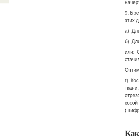
начер
9. Бр
этих 
а) Дл
б) Дли
или: 
стачи
Оптим
г) Ко
ткани
отрез
косой
( циф
Как