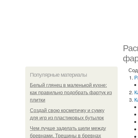
Рас
фар
Сод
Популярные материалы
Р
Белый глянец в маленькой кухне:
К
как правильно подобрать фартук из
К
плитки
Создай свою косметичку и сумку
для игр из пластиковых бутылок
Чем лучше заделать щели между
бревнами. Трещины в бревнах