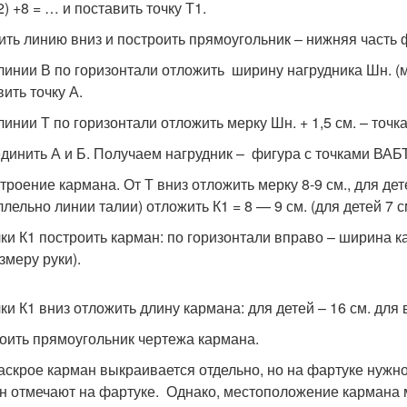
 2) +8 = … и поставить точку Т
1
.
ить линию вниз и построить прямоугольник – нижняя часть 
 линии В по горизонтали отложить ширину нагрудника Шн. 
ить точку А.
линии Т по горизонтали отложить мерку Шн. + 1,5 см. – точка
единить А и Б. Получаем нагрудник – фигура с точками ВАБ
троение кармана. От Т вниз отложить мерку 8-9 см., для дете
лельно линии талии) отложить К1 = 8 — 9 см. (для детей 7 см
чки К1 построить карман: по горизонтали вправо – ширина ка
змеру руки).
чки К1 вниз отложить длину кармана: для детей – 16 см. для 
оить прямоугольник чертежа кармана.
аскрое карман выкраивается отдельно, но на фартуке нужн
н отмечают на фартуке. Однако, местоположение кармана м