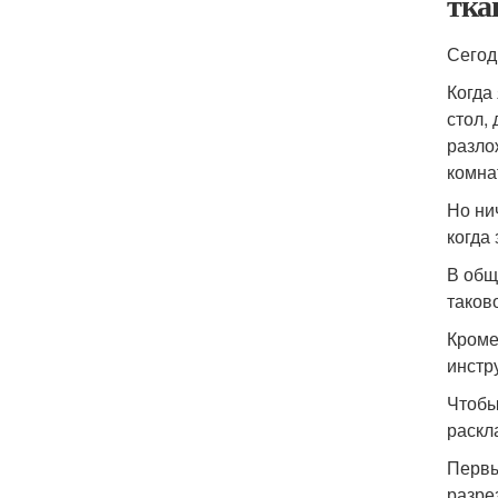
тка
Сегод
Когда
стол, 
разло
комна
Но ни
когда 
В общ
таков
Кроме
инстр
Чтобы
раскл
Первы
разрез