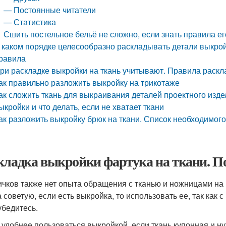
— Постоянные читатели
— Статистика
Сшить постельное бельё не сложно, если знать правила ег
 каком порядке целесообразно раскладывать детали выкрой
равила
ри раскладке выкройки на ткань учитывают. Правила раскла
ак правильно разложить выкройку на трикотаже
ак сложить ткань для выкраивания деталей проектного изде
ыкройки и что делать, если не хватает ткани
ак разложить выкройку брюк на ткани. Список необходимог
кладка выкройки фартука на ткани. П
ичков также нет опыта обращения с тканью и ножницами на 
 советую, если есть выкройка, то использовать ее, так как с
убедитесь.
 удобнее пользоваться выкройкой, если ткань купонная и 