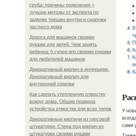
сруба: причины появления +
лучшие методы от эксперта по
заделке трещин внутри и снаружи
частного дома
В
п
Дорога для машинок своими
П
руками для детей. Чем занять
К
ребенка: 5 супер игр своими руками
К
для любителей машинок
в
Декоративный кирпич в интерьере.
К
Декоративный кирпич для
внутренней отделки
Рас
Как сделать утепленную отмостку
вокруг дома. Общие правила
устройства отмостки для всех типов
У нов
всегда
Декоративные кирпичи из гипсовой
сами 
штукатурки. Стена под кирпич из
штукатурки своими руками
Также