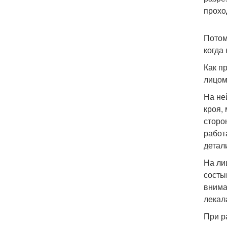
прохо
Потом
когда
Как п
лицом
На не
кроя,
сторо
работ
детал
На ли
состы
внима
лекал
При р