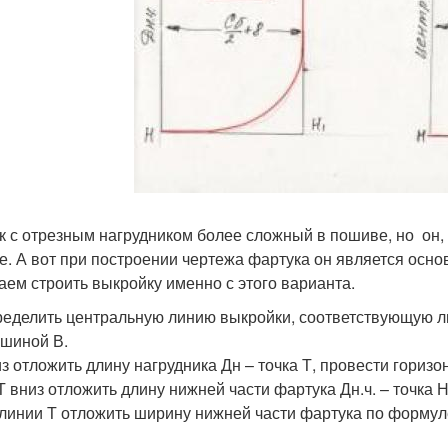
к с отрезным нагрудником более сложный в пошиве, но он,
е. А вот при построении чертежа фартука он является осн
аем строить выкройку именно с этого варианта.
еделить центральную линию выкройки, соответствующую ли
шиной В.
з отложить длину нагрудника Дн – точка Т, провести гориз
Т вниз отложить длину нижней части фартука Дн.ч. – точка 
линии Т отложить ширину нижней части фартука по формул