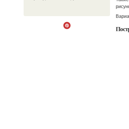
рисун
Вариа
Пост