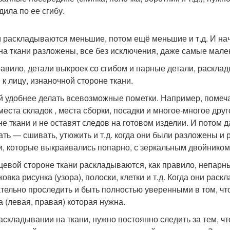
дила по ее сгибу.
 раскладываются меньшие, потом ещё меньшие и т.д. И нач
 на ткани разложены, все без исключения, даже самые мале
равило, детали выкроек со сгибом и парные детали, раскла
 к лицу, изнаночной стороне ткани.
й удобнее делать всевозможные пометки. Например, помеча
 места складок , места сборки, посадки и многое-многое дру
не ткани и не оставят следов на готовом изделии. И потом
ать — сшивать, утюжить и т.д. когда они были разложены и
и, которые выкраивались попарно, с зеркальным двойником
цевой стороне ткани раскладываются, как правило, непарные
ковка рисунка (узора), полоски, клетки и т.д. Когда они ра
тельно проследить и быть полностью уверенными в том, что
а (левая, правая) которая нужна.
аскладывании на ткани, нужно постоянно следить за тем, ч