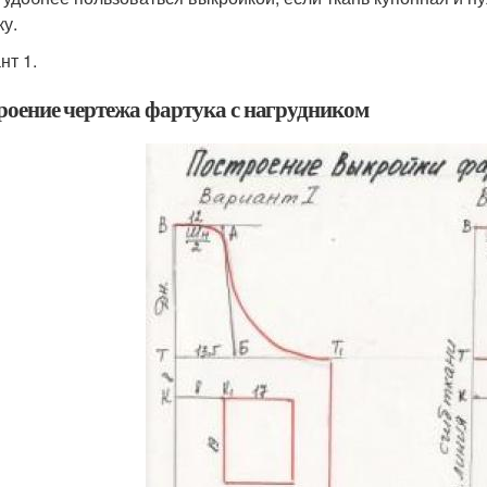
ку.
нт 1.
роение чертежа фартука с нагрудником