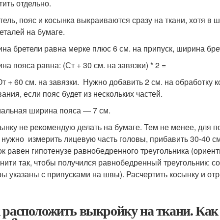
тить отдельно.
етель, пояс и косынка выкраиваются сразу на ткани, хотя в
деталей на бумаге.
ина бретели равна мерке плюс 6 см. на припуск, ширина бре
на пояса равна: (Ст + 30 см. на завязки) * 2 =
От + 60 см. на завязки. Нужно добавить 2 см. на обработку 
вания, если пояс будет из нескольких частей.
альная ширина пояса — 7 см.
сынку не рекомендую делать на бумаге. Тем не менее, для 
, нужно измерить лицевую часть головы, прибавить 30-40 с
ок равен гипотенузе равнобедренного треугольника (ориент
 нити так, чтобы получился равнобедренный треугольник: со
ры указаны с припусками на швы). Расчертить косынку и отр
 расположить выкройку на ткани. Как