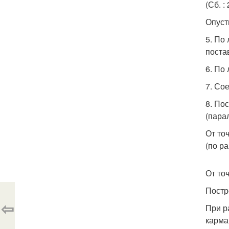
(Сб. :
Опуст
5. По
постав
6. По 
7. Со
8. Пос
(парал
От то
(по ра
От то
Постр
⇦
При р
карма