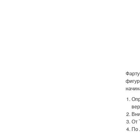
Фарту
фигур
начин
Опр
вер
Вни
От 
По 