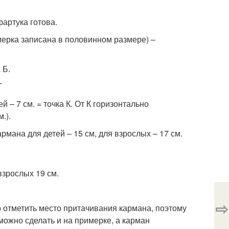
фартука готова.
(мерка записана в половинном размере) –
 Б.
Т
й – 7 см. = точка К. От К горизонтально
.).
рмана для детей – 15 см, для взрослых – 17 см.
взрослых 19 см.
⇨
о отметить место притачивания кармана, поэтому
ожно сделать и на примерке, а карман