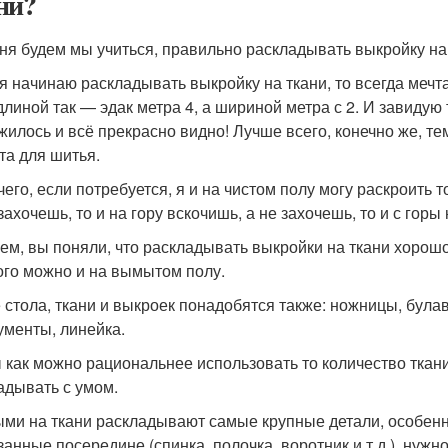
ни?
ня будем мы учиться, правильно раскладывать выкройку на
 я начинаю раскладывать выкройку на ткани, то всегда мечт
длиной так — эдак метра 4, а шириной метра с 2. И завидую те
жилось и всё прекрасно видно! Лучше всего, конечно же, те
та для шитья.
чего, если потребуется, я и на чистом полу могу раскроить т
захочешь, то и на гору вскочишь, а не захочешь, то и с горы
ем, вы поняли, что раскладывать выкройки на ткани хорош
ого можно и на вымытом полу.
 стола, ткани и выкроек понадобятся также: ножницы, булав
ументы, линейка.
 как можно рациональнее использовать то количество ткани,
адывать с умом.
ми на ткани раскладывают самые крупные детали, особенно 
анные посередине (спинка, полочка, воротник и т.д.), нужно