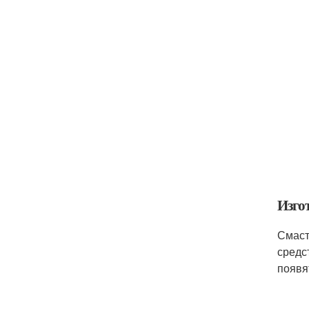
Изго
Смаст
средс
появя