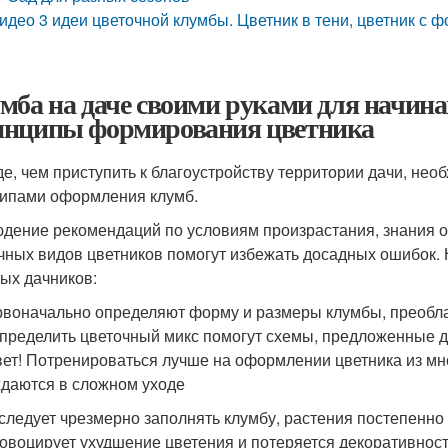
идео 3 идеи цветочной клумбы. Цветник в тени, цветник с 
мба на даче своими руками для начин
нципы формирования цветника
е, чем приступить к благоустройству территории дачи, не
ипами оформления клумб.
дение рекомендаций по условиям произрастания, знания о
чных видов цветников помогут избежать досадных ошибок.
ых дачников:
воначально определяют форму и размеры клумбы, преобл
пределить цветочный микс помогут схемы, предложенные д
вет! Потренироваться лучше на оформлении цветника из мн
даются в сложном уходе
следует чрезмерно заполнять клумбу, растения постепенно
овоцирует ухудшение цветения и потеряется декоративност