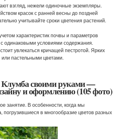
вают взгляд, нежели одиночные экземпляры.
йством красок с ранней весны до поздней
ательно учитывайте сроки цветения растений.
учетом характеристик почвы и параметров
 с одинаковыми условиями содержания.
стоит увлекаться кричащей пестротой. Ярких
 или пастельными цветами.
 Клумба своими руками —
изайну и оформлению (105 фото)
ое занятие. В особенности, когда мы
а, погрузившиеся в многообразие цветов разных