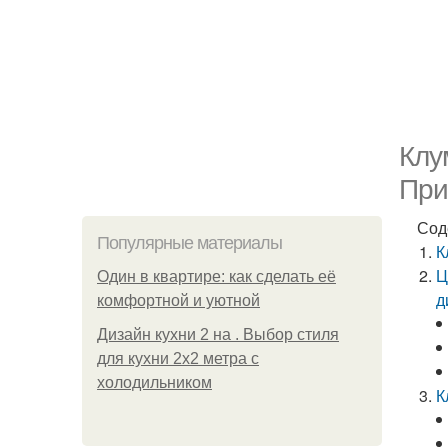
Клу
При
Сод
Популярные материалы
К
Ц
Один в квартире: как сделать её
д
комфортной и уютной
Дизайн кухни 2 на . Выбор стиля
для кухни 2х2 метра с
холодильником
К