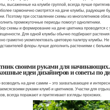
ты, высаженные на клумбе группой, всегда лучше притяги
более гармонично смотрятся на даче клумбы, радующие бу
ни. Поэтому при составлении схемы из многолетников обяз
олнить промежуточные периоды помогут однолетники.
ор схемы и формирование на даче цветника проводится с 
ещенности. Для одной клумбы обычно подбирают растения
но грамотно укомплектовать цветовую палитру клумбы. Не 
дставителей флоры лучше дополнить растениями с белыми
тник своими руками для начинающих.
кошные идеи дизайнеров и советы по д
о возводить на даче самим – это захватывающее и интересн
аемсясвоими руками клумб и цветников. Участки для отдых
ков, всегда поражают и притягивают взгляды прохожих.