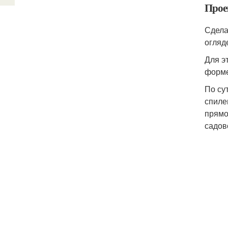
Прое
Сдела
огляд
Для э
форме
По су
спиле
прямо
садов