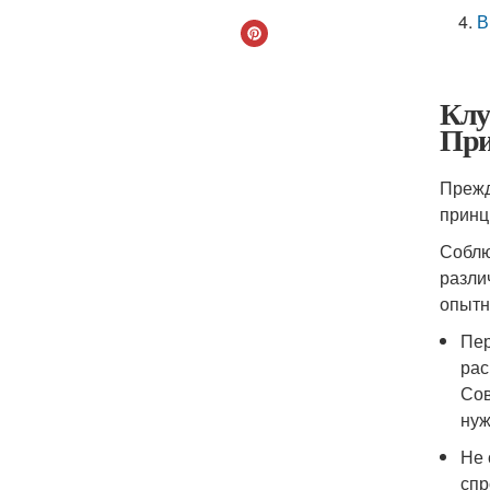
В
Клу
При
Прежд
принц
Соблю
разли
опытн
Пер
рас
​Со
нуж
Не 
спр