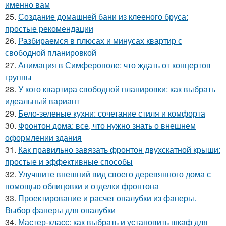
именно вам
25.
Создание домашней бани из клееного бруса:
простые рекомендации
26.
Разбираемся в плюсах и минусах квартир с
свободной планировкой
27.
Анимация в Симферополе: что ждать от концертов
группы
28.
У кого квартира свободной планировки: как выбрать
идеальный вариант
29.
Бело-зеленые кухни: сочетание стиля и комфорта
30.
Фронтон дома: все, что нужно знать о внешнем
оформлении здания
31.
Как правильно завязать фронтон двухскатной крыши:
простые и эффективные способы
32.
Улучшите внешний вид своего деревянного дома с
помощью облицовки и отделки фронтона
33.
Проектирование и расчет опалубки из фанеры.
Выбор фанеры для опалубки
34.
Мастер-класс: как выбрать и установить шкаф для