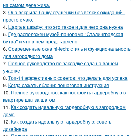
на самом деле жива.
3.
Она вскрыла банку сгущёнки без всяких ожиданий -
просто к чаю.
4.
Царга в шкафу: что это такое и для чего она нужна
5.
Где расположен музей-панорама "Сталинградская
битва" и что в нем представлено
6.
Современные окна hi-tech: стиль и функциональность
для загородного дома
7.
Полное руководство по закладке сада на вашем
участке
8.
Топ-14 эффективных советов: что делать для успеха
9.
Когда сажать яблони: пошаговая инструкция
10.
Полное руководство: как построить гардеробную в
квартире шаг за шагом
11.
Как создать идеальную гардеробную в загородном
доме
12.
Как создать идеальную гардеробную: советы
дизайнера