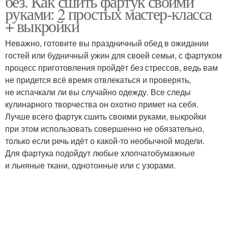
без. Как сшить фартук своими
руками: 2 простых мастер-класса
+ выкройки
Неважно, готовите вы праздничный обед в ожидании
Материал для фартука
Детский фартук
гостей или будничный ужин для своей семьи, с фартуком
процесс приготовления пройдёт без стрессов, ведь вам
не придется всё время отвлекаться и проверять,
не испачкали ли вы случайно одежду. Все следы
Фартук с рюшами
Японский фартук
кулинарного творчества он охотно примет на себя.
Лучше всего фартук сшить своими руками, выкройки
при этом использовать совершенно не обязательно,
только если речь идёт о какой-то необычной модели.
Для фартука подойдут любые хлопчатобумажные
Цельнокроеный фартук
Фартук из бурды
и льняные ткани, однотонные или с узорами.
Фартук для
инструментов