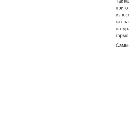
Так к
приго
износ
как р
натур
гармо
Самые