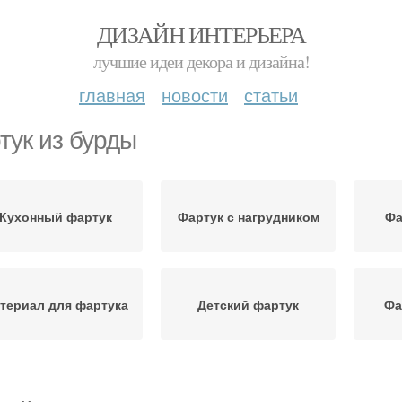
ДИЗАЙН ИНТЕРЬЕРА
лучшие идеи декора и дизайна!
главная
новости
статьи
тук из бурды
Кухонный фартук
Фартук с нагрудником
Фа
териал для фартука
Детский фартук
Фа
Фартук с эффектной
льнокроеный фартук