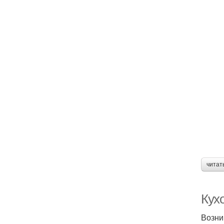
читат
Кух
Возни