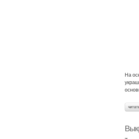
На ос
украш
основ
читат
Вык