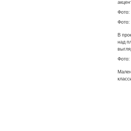
акцен
Фото:
Фото: 
В про
над п
выгля
Фото: 
Мален
класс