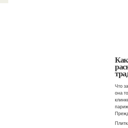
Как
рас
тра
Что з
она т
клинк
париж
Прежд
Плитк