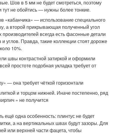
ые. Шов в 5 мм не будет смотреться, поэтому
и тут не обойтись — нужны более тонкие.
ов «кабанчика» — использование специального
тку, а второй прикрывающая полученный угол
х производителей всегда есть фасонные детали
и углов. Правда, такие коллекции стоят дороже
около 10%.
ули швы контрастной затиркой и оформили
 всей простоте подобная укладка требует от
ку» — она требует чёткой горизонтали
литкой и торцом нижней. Иначе постепенно, ряд
 кирпич » не получится
ть ещё одна особенность: плинтус не будет
литки, а на вертикальных швах будут зазоры. Для
ней или верхней части фацета, чтобы