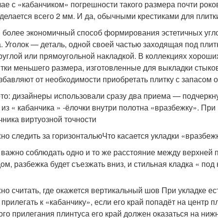
чае с «кабанчиком» погрешности такого размера почти роков
 делается всего 2 мм. И да, обычными крестиками для плитк
и более экономичный способ формирования эстетичных угл
а. Уголок — деталь, одной своей частью заходящая под пли
руглой или прямоугольной накладкой. В коллекциях хороши
тки меньшего размера, изготовленные для выкладки стыков 
избавляют от необходимости приобретать плитку с запасом 
то: дизайнеры использовали сразу два приема — подчеркн
 из « кабанчика » -ёлочки внутри полотна «вразбежку». При
чника виртуозной точности
жно следить за горизонтальюЧто касается укладки «вразбеж
 важно соблюдать одно и то же расстояние между верхней п
дом, разбежка будет съезжать вниз, и стильная кладка « под
жно считать, где окажется вертикальный шов При укладке ес
 прилегать к «кабанчику», если его край попадёт на центр п
ого прилегания плинтуса его край должен оказаться на ниж