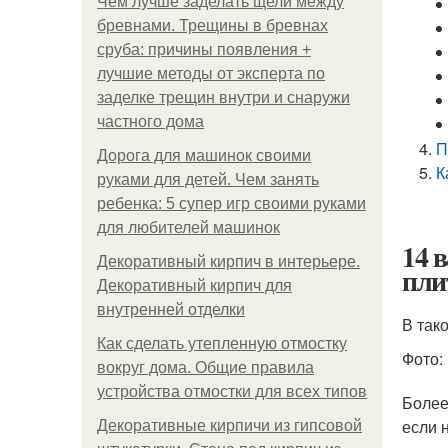
Чем лучше заделать щели между
бревнами. Трещины в бревнах
сруба: причины появления +
лучшие методы от эксперта по
заделке трещин внутри и снаружи
частного дома
П
Дорога для машинок своими
К
руками для детей. Чем занять
ребенка: 5 супер игр своими руками
для любителей машинок
14 
Декоративный кирпич в интерьере.
пли
Декоративный кирпич для
внутренней отделки
В так
Как сделать утепленную отмостку
Фото: 
вокруг дома. Общие правила
устройства отмостки для всех типов
Более
если 
Декоративные кирпичи из гипсовой