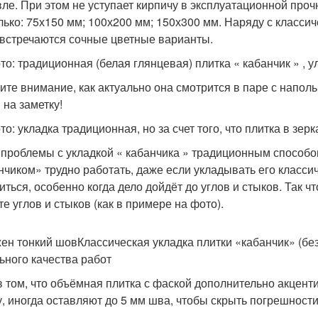
ле. При этом не уступает кирпичу в эксплуатационной проч
лько: 75х150 мм; 100х200 мм; 150х300 мм. Наряду с класси
 встречаются сочные цветные варианты.
то: традиционная (белая глянцевая) плитка « кабанчик » ,
ите внимание, как актуально она смотрится в паре с напо
 на заметку!
то: укладка традиционная, но за счет того, что плитка в з
 проблемы с укладкой « кабанчика » традиционным способо
нчиком» трудно работать, даже если укладывать его класси
иться, особенно когда дело дойдёт до углов и стыков. Так 
те углов и стыков (как в примере на фото).
жен тонкий шовКлассическая укладка плитки «кабанчик» (без
ьного качества работ
в том, что объёмная плитка с фаской дополнительно акцен
у, иногда оставляют до 5 мм шва, чтобы скрыть погрешности