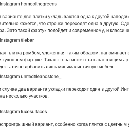
 Instagram homeofthegreens
м варианте две плитки укладываются одна к другой наподоб
вительно кажется, что строчки переходят одна в другую. Сд
ра. Зато такой фартук подойдет и современному, и классич
Instagram tilebar
ая плитка ромбом, уложенная таким образом, напоминает о
 кухонном фартуке. Такая стена может стать настоящим арт
 достаточно добавить лишь минималистичную мебель.
Instagram unitedtileandstone_
м случае два варианта укладки переходят один в другой.И
 на несколько участков.
Instagram luxesurfaces
еспроигрышный вариант, особенно когда плитка с цветным 