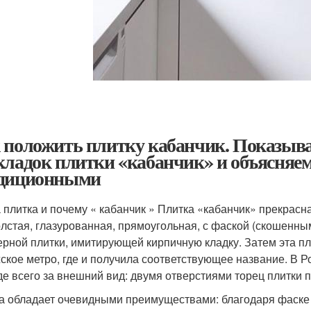
 положить плитку кабанчик. Показыв
кладок плитки «кабанчик» и объясняем,
диционными
а плитка и почему « кабанчик » Плитка «кабанчик» прекрасн
олстая, глазурованная, прямоугольная, с фаской (скошенны
ерной плитки, имитирующей кирпичную кладку. Затем эта пл
ское метро, где и получила соответствующее название. В Ро
е всего за внешний вид: двумя отверстиями торец плитки п
а обладает очевидными преимуществами: благодаря фаске вы