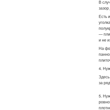
В слу
зазор
Есть 
уголк
полук
— пли
и не 
На фо
панно
плито
4. Ну
Здесь
за ря
5. Ну
ровно
плотн