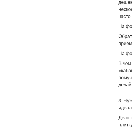
дешев
неско
часто
На фо
Обрат
прием
На фо
В чем
«каба
помуч
делай
3. Ну
идеал
Дело 
плитк