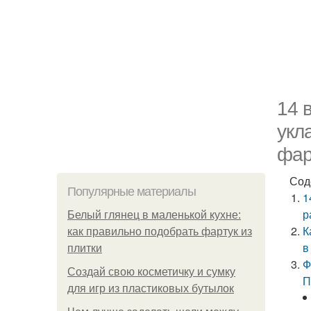
14 
укл
фар
Сод
Популярные материалы
1
р
Белый глянец в маленькой кухне:
К
как правильно подобрать фартук из
в
плитки
Ф
Создай свою косметичку и сумку
П
для игр из пластиковых бутылок