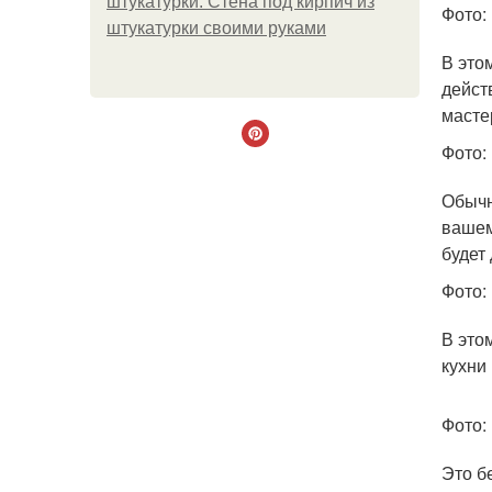
штукатурки. Стена под кирпич из
Фото:
штукатурки своими руками
В это
дейст
масте
Фото: 
Обычн
вашем
будет
Фото: 
В это
кухни
Фото: 
Это б