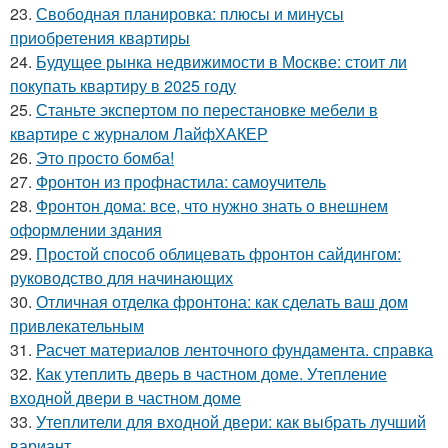
23.
Свободная планировка: плюсы и минусы
приобретения квартиры
24.
Будущее рынка недвижимости в Москве: стоит ли
покупать квартиру в 2025 году
25.
Станьте экспертом по перестановке мебели в
квартире с журналом ЛайфХАКЕР
26.
Это просто бомба!
27.
Фронтон из профнастила: самоучитель
28.
Фронтон дома: все, что нужно знать о внешнем
оформлении здания
29.
Простой способ облицевать фронтон сайдингом:
руководство для начинающих
30.
Отличная отделка фронтона: как сделать ваш дом
привлекательным
31.
Расчет материалов ленточного фундамента. справка
32.
Как утеплить дверь в частном доме. Утепление
входной двери в частном доме
33.
Утеплители для входной двери: как выбрать лучший
вариант