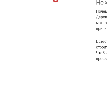
Не х
Почем
Дерев
матер
причи
Естес
строи
Чтобы
профи
Б