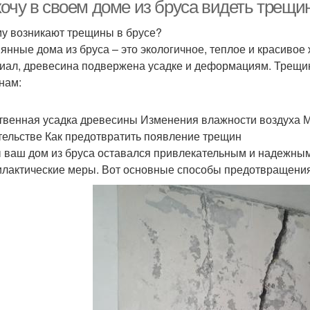
очу в своем доме из бруса видеть трещин
у возникают трещины в брусе?
янные дома из бруса – это экологичное, теплое и красивое
Дом из газобетона
Дешевый дом
Д
иал, древесина подвержена усадке и деформациям. Трещин
нам:
твенная усадка древесины Изменения влажности воздуха 
Дом под ключ
Дом из бревна
тельстве Как предотвратить появление трещин
 ваш дом из бруса оставался привлекательным и надежным
лактические меры. Вот основные способы предотвращения
рус с бетонной или
Дом из газоблока
Дача из бруса
Дачный дом
Рук