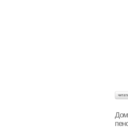
читат
Дом
пен