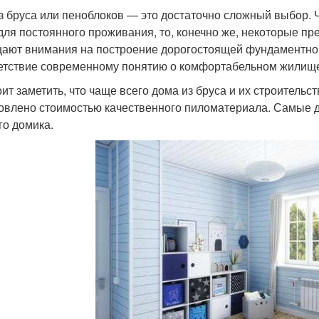
з бруса или пеноблоков — это достаточно сложный выбор. Ч
для постоянного проживания, то, конечно же, некоторые п
ают внимания на построение дорогостоящей фундаментной
етствие современному понятию о комфортабельном жилищ
оит заметить, что чаще всего дома из бруса и их строительс
овлено стоимостью качественного пиломатериала. Самые д
го домика.