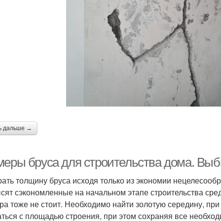
ерекрытия в доме
Дом из бумаги
м из обычного бруса
ь дальше →
меры бруса для строительства дома. Вы
ать толщину бруса исходя только из экономии нецелесообр
сят сэкономленные на начальном этапе строительства средс
ра тоже не стоит. Необходимо найти золотую середину, при
аться с площадью строения, при этом сохраняя все необхо