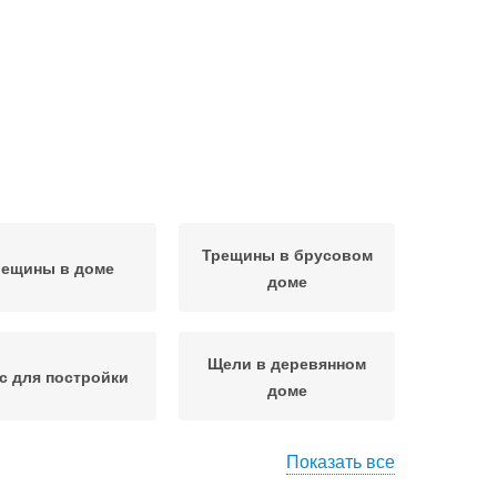
Трещины в брусовом
рещины в доме
доме
Щели в деревянном
с для постройки
доме
Показать все
ома из бруса
Добрый дом