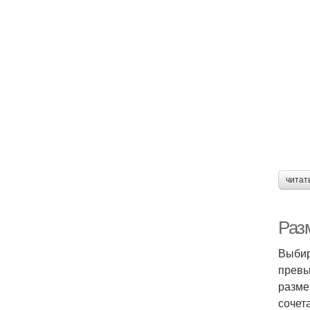
П
До
читат
Раз
Выбир
превы
разме
сочет