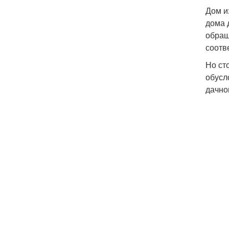
Дом и
дома 
обращ
соотв
Но ст
обусл
дачно