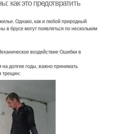
ы: как это предотвратить
 жилье. Однако, как и любой природный
ревесный брус
Тёплый брус
ы в брусе могут появляться по нескольким
Механическое воздействие Ошибки в
Дом по закону
Брус к кирпичу
 на долгие годы, важно принимать
 трещин:
Дом из сруба
Каркасный дом
и на старый дом
Дом с мансардой