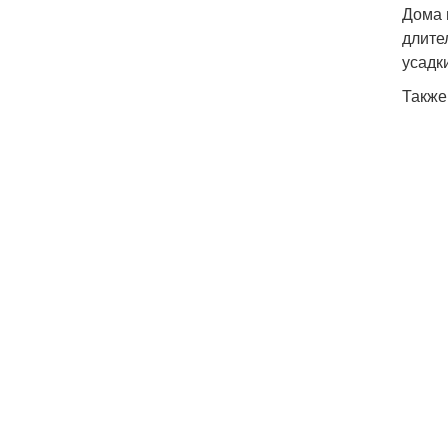
Дома 
длите
усадк
Также