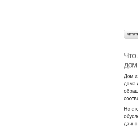
читат
Что
дом
Дом и
дома 
обращ
соотв
Но ст
обусл
дачно