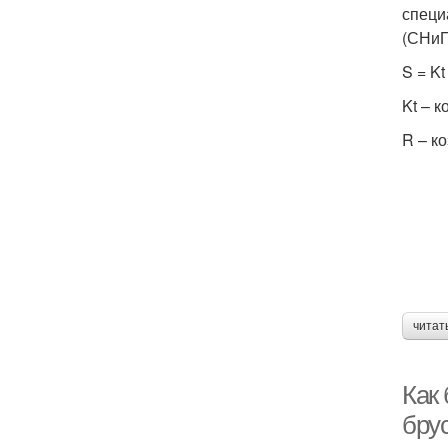
специ
(СНиП
S = Kt
Kt – 
R – к
читат
Как
брус