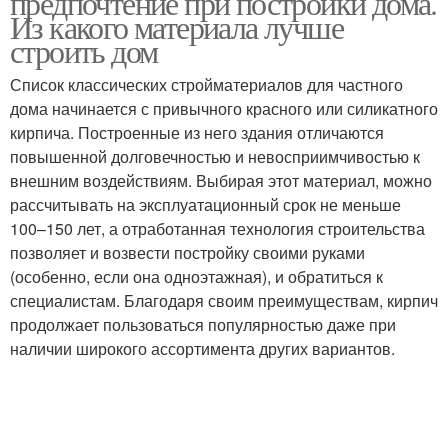
предпочтение при постройки дома.
Из какого материала лучше
строить дом
Список классических стройматериалов для частного
Материал на дом
Дом из газоблока
дома начинается с привычного красного или силикатного
кирпича. Построенные из него здания отличаются
повышенной долговечностью и невосприимчивостью к
внешним воздействиям. Выбирая этот материал, можно
Дом из сруба
Каркасный дом
рассчитывать на эксплуатационный срок не меньше
100–150 лет, а отработанная технология строительства
позволяет и возвести постройку своими руками
(особенно, если она одноэтажная), и обратиться к
специалистам. Благодаря своим преимуществам, кирпич
Дом из камня
Дом от а
продолжает пользоваться популярностью даже при
наличии широкого ассортимента других вариантов.
Дачный дом