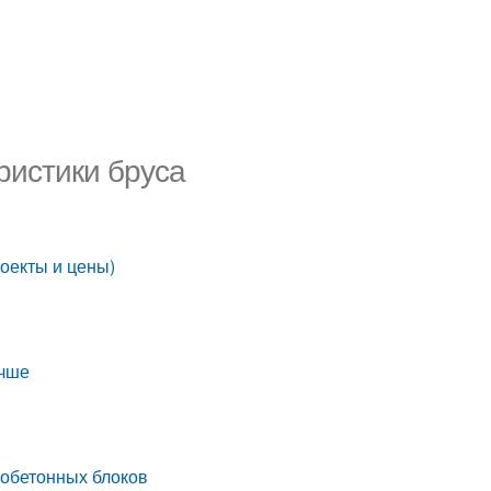
ристики бруса
роекты и цены)
учше
зобетонных блоков