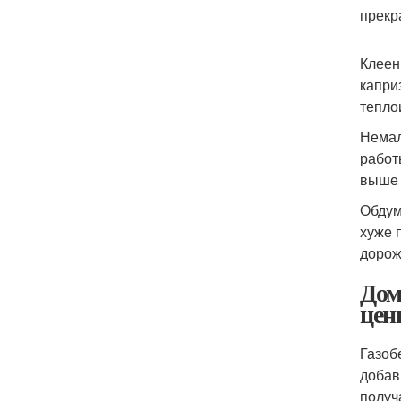
прекр
Клеен
капри
тепло
Немал
работ
выше 
Обдум
хуже 
дорож
Дом
цен
Газоб
добав
получ