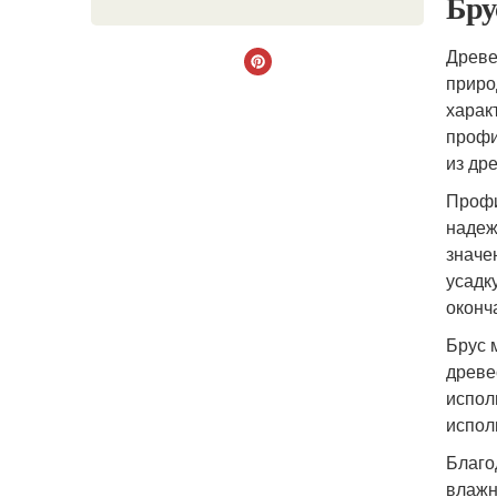
Бру
Древе
приро
харак
профи
из др
Профи
надеж
значе
усадк
оконч
Брус 
древе
испол
испол
Благо
влажн