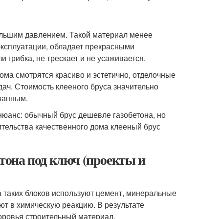
ольшим давлением. Такой материал менее
эксплуатации, обладает прекрасными
 грибка, не трескает и не усаживается.
ма смотрятся красиво и эстетично, отделочные
дач. Стоимость клееного бруса значительно
ванным.
й нюанс: обычный брус дешевле газобетона, но
ительства качественного дома клееный брус
етона под ключ (проекты и
а таких блоков используют цемент, минеральные
т в химическую реакцию. В результате
оровья строительный материал.