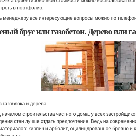
асчета ориентировочной стоимости можно воспользоваться
треть в портфолио.
ь менеджеру все интересующие вопросы можно по телефону
еный брус или газобетон. Дерево или г
з газоблока и дерева
 началом строительства частного дома, у всех застройщико
дения стен лучше отдать предпочтение. Ведь на современ
материалов: кирпич и арболит, оцилиндрованное бревно и к
лок и т.д.