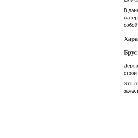
В дан
матер
собой
Хара
Брус
Дерев
строи
Это с
зачас