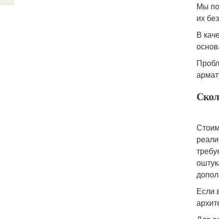
Мы по
их бе
В кач
основ
Пробл
армат
Скол
Стоим
реали
требу
оштук
допол
Если 
архит