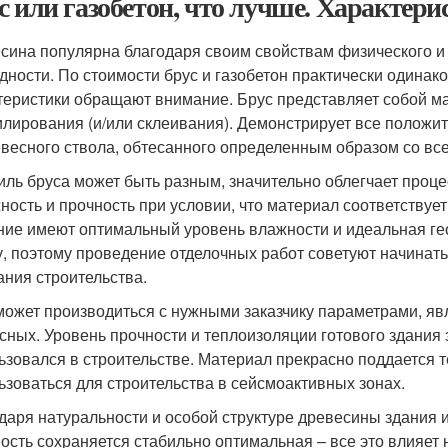
с или газобетон, что лучше. Характери
сина популярна благодаря своим свойствам физического и 
дности. По стоимости брус и газобетон практически одинак
теристики обращают внимание. Брус представляет собой м
лирования (и/или склеивания). Демонстрирует все положит
евесного ствола, обтесанного определенным образом со все
ль бруса может быть разным, значительно облегчает проце
ность и прочность при условии, что материал соответству
ние имеют оптимальный уровень влажности и идеальная гео
у, поэтому проведение отделочных работ советуют начинат
ания строительства.
может производиться с нужными заказчику параметрами, я
сных. Уровень прочности и теплоизоляции готового здания 
ьзовался в строительстве. Материал прекрасно поддается т
ьзоваться для строительства в сейсмоактивных зонах.
даря натуральности и особой структуре древесины здания 
ость сохраняется стабильно оптимальная – все это влияет