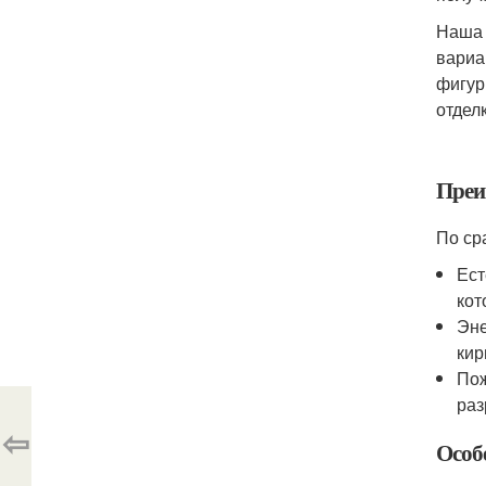
Наша 
вариа
фигур
отдел
Преи
По ср
Ест
кот
Эне
кир
Пож
раз
⇦
Особ