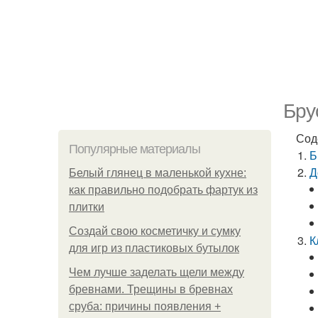
Бру
Сод
Популярные материалы
Б
Д
Белый глянец в маленькой кухне:
как правильно подобрать фартук из
плитки
Создай свою косметичку и сумку
К
для игр из пластиковых бутылок
Чем лучше заделать щели между
бревнами. Трещины в бревнах
сруба: причины появления +