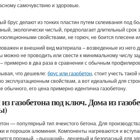
асному самочувствию и здоровью.
ый брус делают из тонких пластин путем склеивания под б
зный, экологически чистый, предполагает длительный срок 
изоляционными свойствами, не горюч, не боится плесени или
оважен и внешний вид материала – возведенные из него до
ы можно не проводить или свести к минимальному числу за
– примерно в два раза в сравнении с обычным профилиро
ывая, что дешевле:
брус или газобетон
, стоит учесть тако
по эксплуатационным свойствам, а вот идеальный для стро
е обычного, его цена примерно идентична газобетону.
 из газобетона под ключ. Дома из газоб
ы)
етон — популярный тип ячеистого бетона. Для производств
ки и порошок алюминия. Компоненты нагреваются и вступаю
ается прочный, «дышащий», дешевый и безопасный для зд