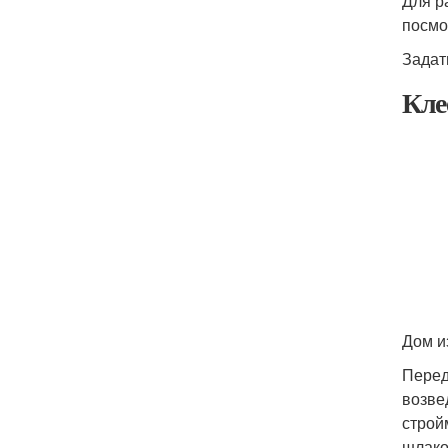
Для р
посмо
Задат
Кле
Дом и
Перед
возве
строй
шлакоб