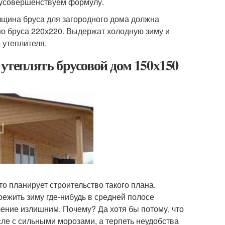
о усовершенствуем формулу.
олщина бруса для загородного дома должна
но бруса 220х220. Выдержат холодную зиму и
 утеплителя.
 утеплять брусовой дом 150х150
то планирует строительство такого плана.
режить зиму где-нибудь в средней полосе
пление излишним. Почему? Да хотя бы потому, что
ле с сильными морозами, а терпеть неудобства