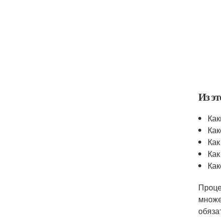
Из эт
Как
Как
Как
Как
Как
Проце
множе
обяза