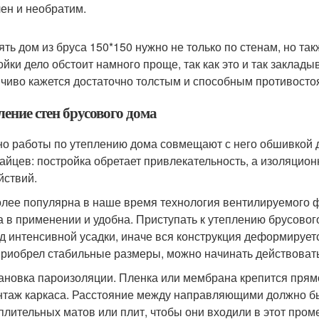
ен и необратим.
ять дом из бруса 150*150 нужно не только по стенам, но так
ойки дело обстоит намного проще, так как это и так закладыв
чиво кажется достаточно толстым и способным противосто
ение стен брусового дома
о работы по утеплению дома совмещают с него обшивкой 
зайцев: постройка обретает привлекательность, а изоляцио
йствий.
лее популярна в наше время технология вентилируемого фа
а в применении и удобна. Приступать к утеплению брусовог
д интенсивной усадки, иначе вся конструкция деформирует
приобрел стабильные размеры, можно начинать действовать
ановка пароизоляции. Пленка или мембрана крепится прямо
таж каркаса. Расстояние между направляющими должно б
плительных матов или плит, чтобы они входили в этот пром