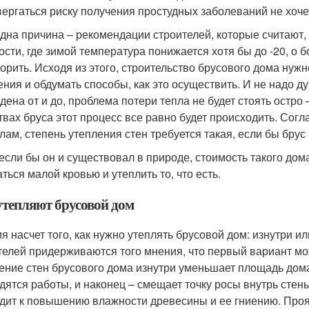
вергаться риску получения простудных заболеваний не хоче
дна причина – рекомендации строителей, которые считают, 
ости, где зимой температура понижается хотя бы до -20, о
ворить. Исходя из этого, строительство брусового дома нуж
ения и обдумать способы, как это осуществить. И не надо ду
дена от и до, проблема потери тепла не будет стоять остро
твах бруса этот процесс все равно будет происходить. Со
лам, степень утепления стен требуется такая, если бы брус
если бы он и существовал в природе, стоимость такого дом
ться малой кровью и утеплить то, что есть.
утепляют брусовой дом
я насчет того, как нужно утеплять брусовой дом: изнутри и
телей придерживаются того мнения, что первый вариант мо
ение стен брусового дома изнутри уменьшает площадь дома
дятся работы, и наконец – смещает точку росы внутрь стены
дит к повышению влажности древесины и ее гниению. Прояв