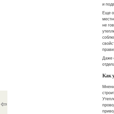
и под
Еще о
местн
не го
утепл
соблю
свойс
прави
Даже 
отдела
Как 
Мнени
строи
Утепл
⇦
прово
приво