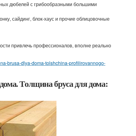
льных дюбелей с грибообразными большими
нку, сайдинг, блок-хаус и прочие облицовочные
ности привлечь профессионалов, вполне реально
hchina-brusa-dlya-doma-tolshchina-profilirovannogo-
ома. Толщина бруса для дома: