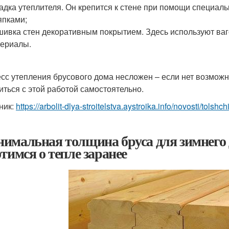
адка утеплителя. Он крепится к стене при помощи специа
пками;
ивка стен декоративным покрытием. Здесь используют ваго
ериалы.
сс утепления брусового дома несложен – если нет возмож
иться с этой работой самостоятельно.
ник:
https://arbolit-dlya-stroitelstva.aystroika.info/novosti/tols
имальная толщина бруса для зимнего д
отимся о тепле заранее