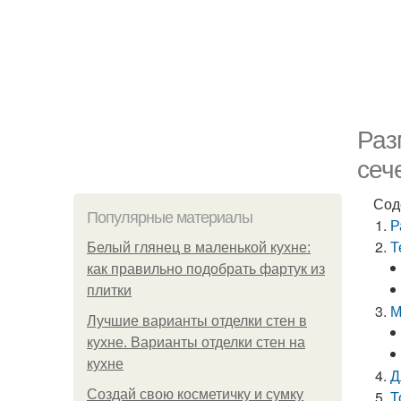
Раз
сеч
Сод
Популярные материалы
Р
Т
Белый глянец в маленькой кухне:
как правильно подобрать фартук из
плитки
М
Лучшие варианты отделки стен в
кухне. Варианты отделки стен на
кухне
Д
Создай свою косметичку и сумку
Т