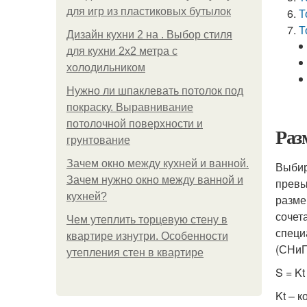
для игр из пластиковых бутылок
Т
Т
Дизайн кухни 2 на . Выбор стиля
для кухни 2х2 метра с
холодильником
Нужно ли шпаклевать потолок под
покраску. Выравнивание
потолочной поверхности и
Раз
грунтование
Зачем окно между кухней и ванной.
Выбир
Зачем нужно окно между ванной и
превы
кухней?
разме
сочет
Чем утеплить торцевую стену в
специ
квартире изнутри. Особенности
(СНиП
утепления стен в квартире
S = Kt
Kt – 