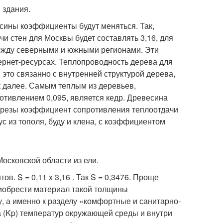
 здания.
сины коэффициенты будут меняться. Так,
 стен для Москвы будет составлять 3,16, для
между северными и южными регионами. Эти
ернет-ресурсах. Теплопроводность дерева для
 это связанно с внутренней структурой дерева,
к далее. Самым теплым из деревьев,
тивлением 0,095, является кедр. Древесина
 березы коэффициент сопротивления теплоотдачи
 из тополя, буду и клена, с коэффициентом
осковской области из ели.
. S = 0,11 x 3,16 . Так S = 0,3476. Проще
риобрести материал такой толщины
, а именно к разделу «комфортные и санитарно-
а (Kp) температур окружающей среды и внутри