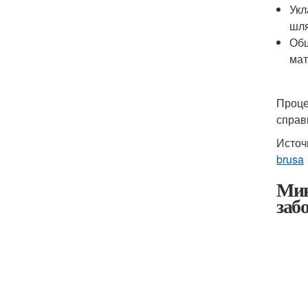
Укл
шля
Обш
мат
Проце
справ
Источ
brusa
Мин
заб