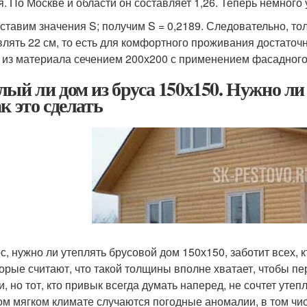
я. По Москве и области он составляет 1,26. Теперь немног
дставим значения S; получим S = 0,2189. Следовательно, т
влять 22 см, то есть для комфортного проживания достаточ
 из материала сечением 200х200 с применением фасадного
лый ли дом из бруса 150х150. Нужно ли
к это сделать
с, нужно ли утеплять брусовой дом 150х150, заботит всех, к
орые считают, что такой толщины вполне хватает, чтобы пе
и, но тот, кто привык всегда думать наперед, не сочтет уте
ом мягком климате случаются погодные аномалии, в том чис