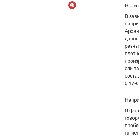
R – к
В зав
напри
Архан
данны
разны
плотн
произ
ели т
соста
0,17-0
Напри
В фор
говор
пробл
гигие