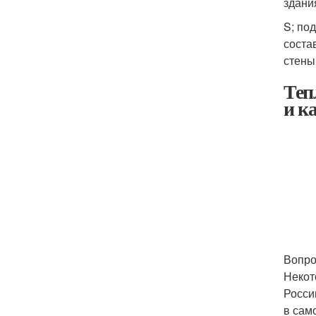
здани
S; по
соста
стены
Теп
и ка
Вопро
Некот
Росси
в сам