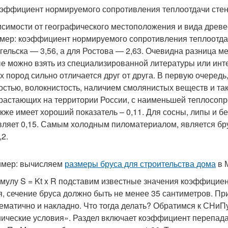
оэффициент нормируемого сопротивления теплоотдачи стен
исимости от географического местоположения и вида древе
мер: коэффициент нормируемого сопротивления теплоотдачи
гельска — 3,56, а для Ростова — 2,63. Очевидна разница 
е можно взять из специализированной литературы или инт
х пород сильно отличается друг от друга. В первую очередь,
остью, волокнистость, наличием смолянистых веществ и та
растающих на территории России, с наименьшей теплосопро
акже имеет хороший показатель – 0,11. Для сосны, липы и
вляет 0,15. Самым холодным пиломатериалом, является брус
,2.
мер: вычисляем
размеры бруса для строительства дома
в М
мулу S = Kt x R подставим известные значения коэффициентов
я, сечение бруса должно быть не менее 35 сантиметров. П
ематично и накладно. Что тогда делать? Обратимся к СНиПу
нические условия». Раздел включает коэффициент перепад