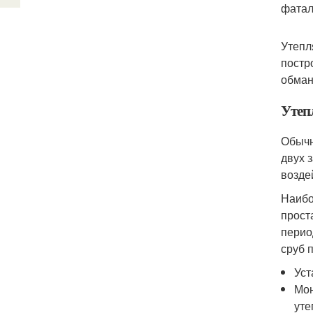
фатал
Утепл
постр
обман
Утепл
Обычн
двух 
возде
Наибо
прост
перио
сруб 
Уст
Мон
уте