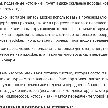
ы, подземные источники, грунт и даже скальные породы, ко
е время года.
дно, что такие запасы можно использовать в полезном клю
щерба для природы, так как в процессе теплового переноса
икак не влияет на окружающую экологию, в отличие от дру
ых или твердотопливных котлов, которые не только генерир
ковый эффект, но и, ко всему прочему, производят вредны
вой насос можно использовать не только для отопления, но
ается не из атмосферы, а из комнатного воздуха, и передае
ционеры.
вым насосом называют готовую систему, которая состоит и
ий контур — это теплоноситель (раствор этиленгликоля или
и, уложенные в землю или водоем, и передает собранное те
ит из двух радиаторов (испаритель и конденсатор), а также
ое, компрессора, который занимается передачей тепловой э
занные вопросы и ответы: