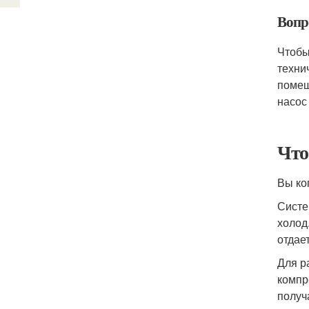
Вопр
Чтобы
техни
помещ
насос
Что
Вы ко
Систе
холод
отдает
Для р
компр
получ