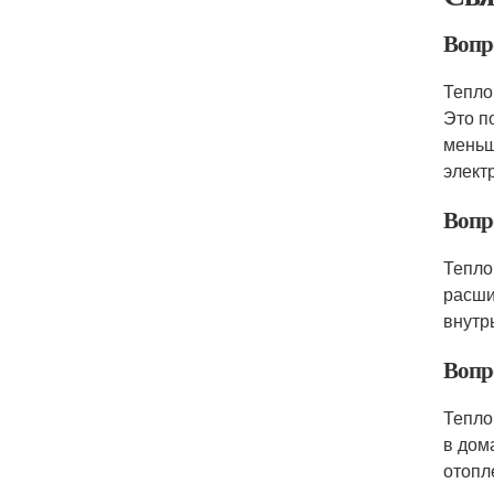
Вопро
Тепло
Это п
меньш
элект
Вопро
Тепло
расши
внутр
Вопро
Тепло
в дом
отопл