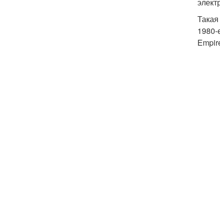
элект
Такая
1980-
Empir