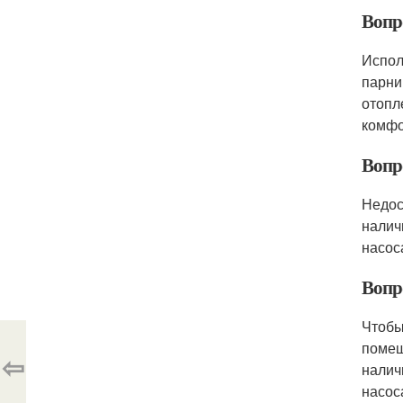
Вопр
Испол
парни
отопл
комфо
Вопр
Недос
налич
насос
Вопр
Чтобы
помещ
⇦
налич
насос