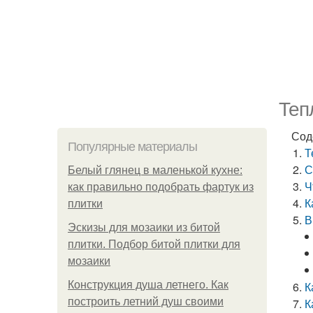
Теп
Сод
Популярные материалы
Т
С
Белый глянец в маленькой кухне:
Ч
как правильно подобрать фартук из
К
плитки
В
Эскизы для мозаики из битой
плитки. Подбор битой плитки для
мозаики
Конструкция душа летнего. Как
К
построить летний душ своими
К