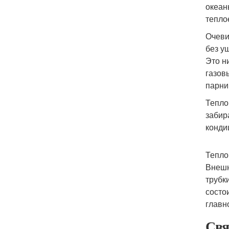
океан
тепло
Очеви
без у
Это н
газов
парни
Тепло
забир
конди
Тепло
Внешн
трубк
состо
главн
Свя