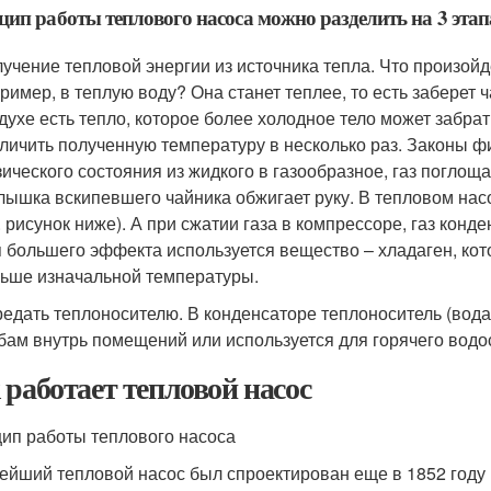
ип работы теплового насоса можно разделить на 3 этап
учение тепловой энергии из источника тепла. Что произойде
ример, в теплую воду? Она станет теплее, то есть заберет ч
духе есть тепло, которое более холодное тело может забрат
личить полученную температуру в несколько раз. Законы фи
ического состояния из жидкого в газообразное, газ поглощ
лышка вскипевшего чайника обжигает руку. В тепловом нас
. рисунок ниже). А при сжатии газа в компрессоре, газ конд
 большего эффекта используется вещество – хладаген, кото
ьше изначальной температуры.
едать теплоносителю. В конденсаторе теплоноситель (вода 
бам внутрь помещений или используется для горячего водо
 работает тепловой насос
ип работы теплового насоса
ейший тепловой насос был спроектирован еще в 1852 году 