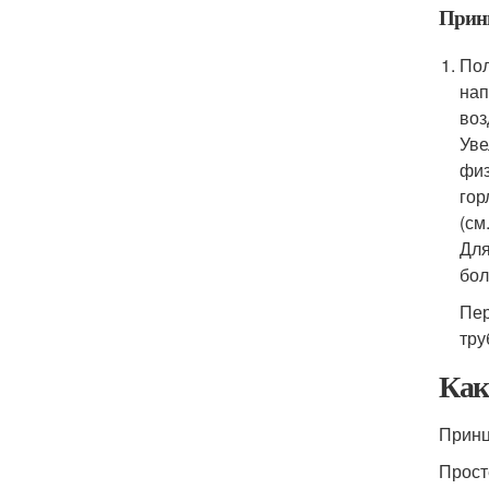
Принц
Пол
нап
воз
Уве
физ
гор
(см
Для
бол
Пер
тру
Как
Принц
Прост