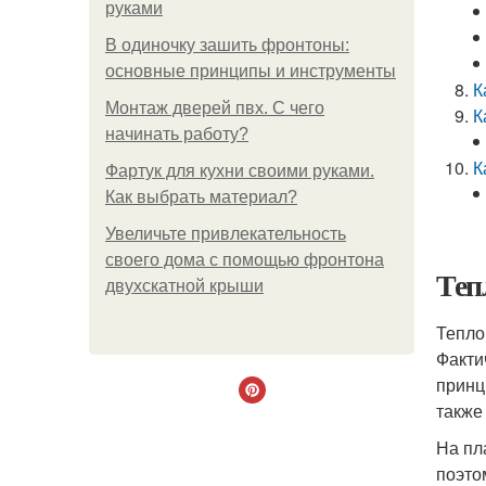
руками
В одиночку зашить фронтоны:
основные принципы и инструменты
К
Монтаж дверей пвх. С чего
К
начинать работу?
К
Фартук для кухни своими руками.
Как выбрать материал?
Увеличьте привлекательность
своего дома с помощью фронтона
Теп
двухскатной крыши
Тепло
Факти
принц
также
На пл
поэто