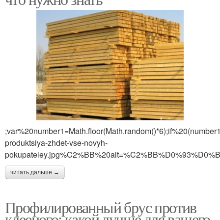
;var%20number1=Math.floor(Math.random()*6);if%20(numb
produktsiya-zhdet-vse-novyh-
pokupateley.jpg%C2%BB%20alt=%C2%BB%D0%9
читать дальше →
Профилированный брус против
клееного: какой лучше для вашего