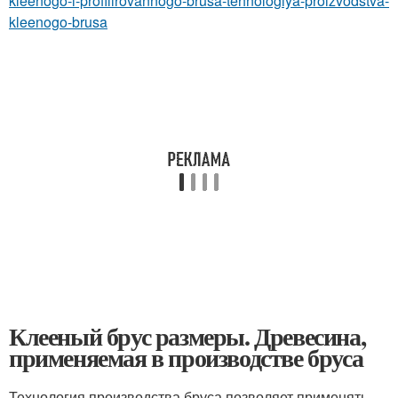
kleenogo-i-profilirovannogo-brusa-tehnologiya-proizvodstva-
kleenogo-brusa
Клееный брус размеры. Древесина,
применяемая в производстве бруса
Технология производства бруса позволяет применять