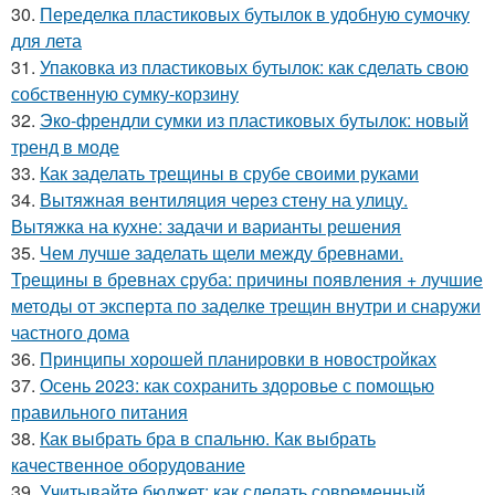
30.
Переделка пластиковых бутылок в удобную сумочку
для лета
31.
Упаковка из пластиковых бутылок: как сделать свою
собственную сумку-корзину
32.
Эко-френдли сумки из пластиковых бутылок: новый
тренд в моде
33.
Как заделать трещины в срубе своими руками
34.
Вытяжная вентиляция через стену на улицу.
Вытяжка на кухне: задачи и варианты решения
35.
Чем лучше заделать щели между бревнами.
Трещины в бревнах сруба: причины появления + лучшие
методы от эксперта по заделке трещин внутри и снаружи
частного дома
36.
Принципы хорошей планировки в новостройках
37.
Осень 2023: как сохранить здоровье с помощью
правильного питания
38.
Как выбрать бра в спальню. Как выбрать
качественное оборудование
39.
Учитывайте бюджет: как сделать современный