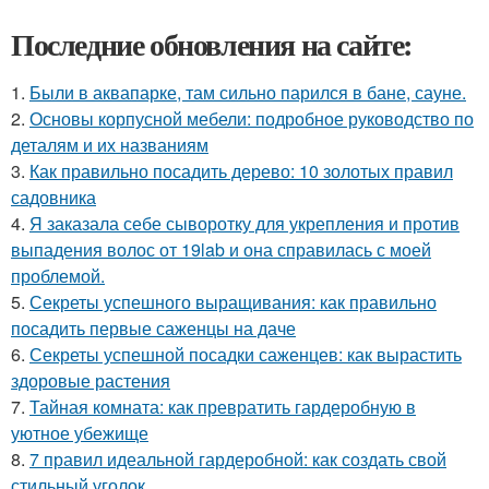
Последние обновления на сайте:
1.
Были в аквапарке, там сильно парился в бане, сауне.
2.
Основы корпусной мебели: подробное руководство по
деталям и их названиям
3.
Как правильно посадить дерево: 10 золотых правил
садовника
4.
Я заказала себе сыворотку для укрепления и против
выпадения волос от 19lab и она справилась с моей
проблемой.
5.
Секреты успешного выращивания: как правильно
посадить первые саженцы на даче
6.
Секреты успешной посадки саженцев: как вырастить
здоровые растения
7.
Тайная комната: как превратить гардеробную в
уютное убежище
8.
7 правил идеальной гардеробной: как создать свой
стильный уголок