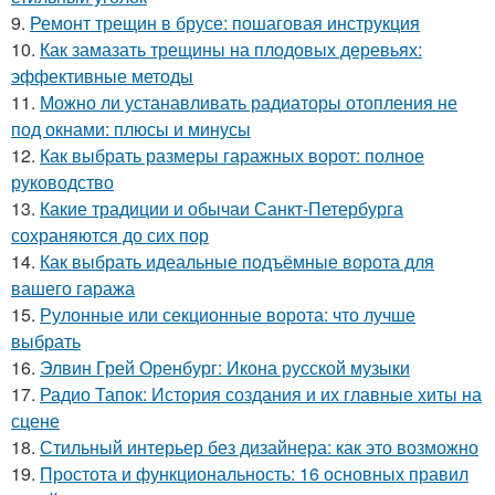
9.
Ремонт трещин в брусе: пошаговая инструкция
10.
Как замазать трещины на плодовых деревьях:
эффективные методы
11.
Можно ли устанавливать радиаторы отопления не
под окнами: плюсы и минусы
12.
Как выбрать размеры гаражных ворот: полное
руководство
13.
Какие традиции и обычаи Санкт-Петербурга
сохраняются до сих пор
14.
Как выбрать идеальные подъёмные ворота для
вашего гаража
15.
Рулонные или секционные ворота: что лучше
выбрать
16.
Элвин Грей Оренбург: Икона русской музыки
17.
Радио Тапок: История создания и их главные хиты на
сцене
18.
Стильный интерьер без дизайнера: как это возможно
19.
Простота и функциональность: 16 основных правил