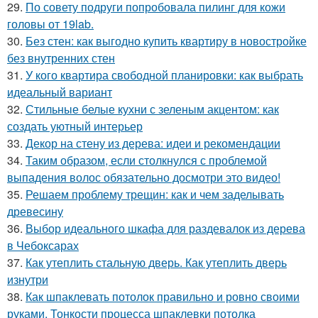
29.
По совету подруги попробовала пилинг для кожи
головы от 19lab.
30.
Без стен: как выгодно купить квартиру в новостройке
без внутренних стен
31.
У кого квартира свободной планировки: как выбрать
идеальный вариант
32.
Стильные белые кухни с зеленым акцентом: как
создать уютный интерьер
33.
Декор на стену из дерева: идеи и рекомендации
34.
Таким образом, если столкнулся с проблемой
выпадения волос обязательно досмотри это видео!
35.
Решаем проблему трещин: как и чем заделывать
древесину
36.
Выбор идеального шкафа для раздевалок из дерева
в Чебоксарах
37.
Как утеплить стальную дверь. Как утеплить дверь
изнутри
38.
Как шпаклевать потолок правильно и ровно своими
руками. Тонкости процесса шпаклевки потолка