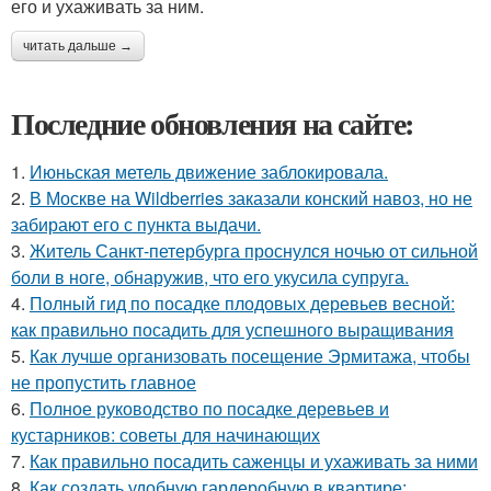
его и ухаживать за ним.
читать дальше →
Последние обновления на сайте:
1.
Июньская метель движение заблокировала.
2.
В Москве на Wildberries заказали конский навоз, но не
забирают его с пункта выдачи.
3.
Житель Санкт-петербурга проснулся ночью от сильной
боли в ноге, обнаружив, что его укусила супруга.
4.
Полный гид по посадке плодовых деревьев весной:
как правильно посадить для успешного выращивания
5.
Как лучше организовать посещение Эрмитажа, чтобы
не пропустить главное
6.
Полное руководство по посадке деревьев и
кустарников: советы для начинающих
7.
Как правильно посадить саженцы и ухаживать за ними
8.
Как создать удобную гардеробную в квартире: