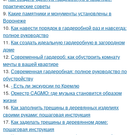
практические советы
9.
Какие памятники и монументы установлены в
Воронеже
10.
Как навести порядок в гардеробной раз и навсегда:
полное руководство
11.
Как создать идеальную гардеробную в загородном
доме
12.
Современный гардероб: как обустроить комнату
мечты в вашей квартире
13.
Современная гардеробная: полное руководство по
обустройству
14.
- Есть ли экскурсии по Кремлю
15.
Оркестр CAGMO: где музыка становится образом
жизни
16.
Как заполнить трещины в деревянных изделиях
своими руками: пошаговая инструкция
17.
Как заделать трещины в деревянном доме:
пошаговая инструкция