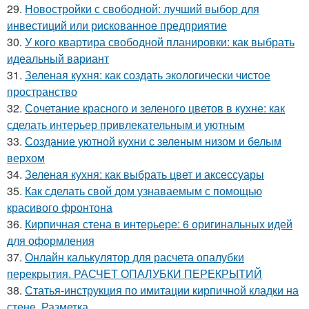
29.
Новостройки с свободной: лучший выбор для
инвестиций или рискованное предприятие
30.
У кого квартира свободной планировки: как выбрать
идеальный вариант
31.
Зеленая кухня: как создать экологически чистое
пространство
32.
Сочетание красного и зеленого цветов в кухне: как
сделать интерьер привлекательным и уютным
33.
Создание уютной кухни с зеленым низом и белым
верхом
34.
Зеленая кухня: как выбрать цвет и аксессуары
35.
Как сделать свой дом узнаваемым с помощью
красивого фронтона
36.
Кирпичная стена в интерьере: 6 оригинальных идей
для оформления
37.
Онлайн калькулятор для расчета опалубки
перекрытия. РАСЧЕТ ОПАЛУБКИ ПЕРЕКРЫТИЙ
38.
Статья-инструкция по имитации кирпичной кладки на
стене. Разметка