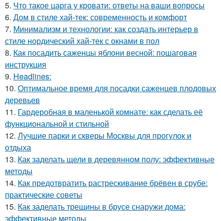
5.
Что такое царга у кровати: ответы на ваши вопросы
6.
Дом в стиле хай-тек: современность и комфорт
7.
Минимализм и технологии: как создать интерьер в
стиле нордический хай-тек с окнами в пол
8.
Как посадить саженцы яблони весной: пошаговая
инструкция
9.
Headlines:
10.
Оптимальное время для посадки саженцев плодовых
деревьев
11.
Гардеробная в маленькой комнате: как сделать её
функциональной и стильной
12.
Лучшие парки и скверы Москвы для прогулок и
отдыха
13.
Как заделать щели в деревянном полу: эффективные
методы
14.
Как предотвратить растрескивание брёвен в срубе:
практические советы
15.
Как заделать трещины в брусе снаружи дома:
эффективные методы