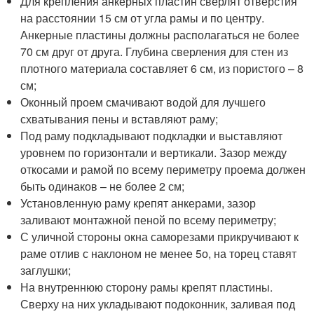
Для крепления анкерных пластин сверлят отверстия
на расстоянии 15 см от угла рамы и по центру.
Анкерные пластины должны располагаться не более
70 см друг от друга. Глубина сверления для стен из
плотного материала составляет 6 см, из пористого – 8
см;
Оконный проем смачивают водой для лучшего
схватывания пены и вставляют раму;
Под раму подкладывают подкладки и выставляют
уровнем по горизонтали и вертикали. Зазор между
откосами и рамой по всему периметру проема должен
быть одинаков – не более 2 см;
Установленную раму крепят анкерами, зазор
заливают монтажной пеной по всему периметру;
С уличной стороны окна саморезами прикручивают к
раме отлив с наклоном не менее 5
о
, на торец ставят
заглушки;
На внутреннюю сторону рамы крепят пластины.
Сверху на них укладывают подоконник, заливая под