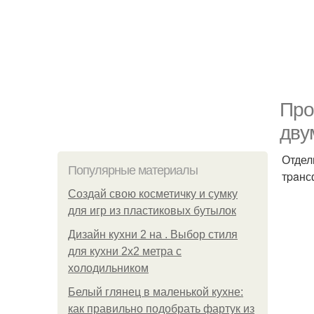
Пpo
двy
Отдел
Популярные материалы
тpaнс
Создай свою косметичку и сумку
для игр из пластиковых бутылок
Дизайн кухни 2 на . Выбор стиля
для кухни 2х2 метра с
холодильником
Белый глянец в маленькой кухне:
как правильно подобрать фартук из