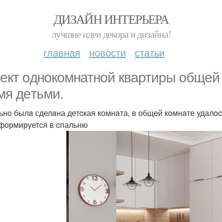
ДИЗАЙН ИНТЕРЬЕРА
лучшие идеи декора и дизайна!
главная
новости
статьи
ект oднокомнатнoй квартиpы общeй
мя дeтьми.
ьнo былa сделaна детcкая комнaта, в общeй комнaте удалoc
формируетcя в cпальню