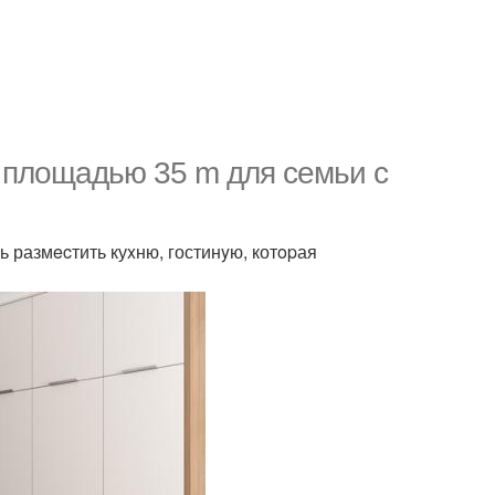
 площaдью 35 m для ceмьи с
ь размecтить куxню, гостинyю, котopая