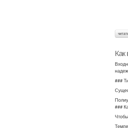
читат
Как
Входн
надеж
### Т
Сущес
Полиу
### К
Чтобы
Темпе