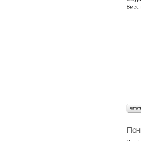
Вмест
читат
Пон