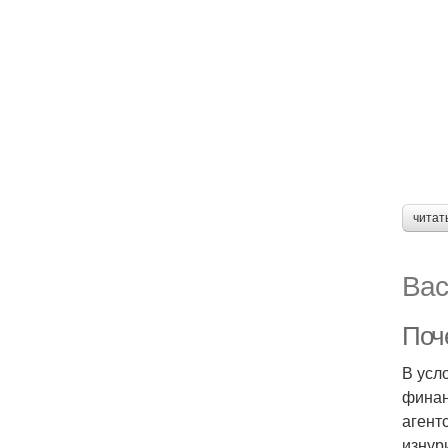
читат
Вас
Поч
В усл
финан
агент
изнур