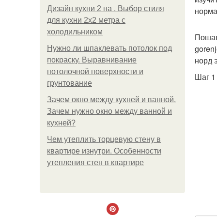
Дизайн кухни 2 на . Выбор стиля
норма
для кухни 2х2 метра с
холодильником
Пошаг
gorenj
Нужно ли шпаклевать потолок под
норд э
покраску. Выравнивание
потолочной поверхности и
Шаг 1
грунтование
Зачем окно между кухней и ванной.
Зачем нужно окно между ванной и
кухней?
Чем утеплить торцевую стену в
квартире изнутри. Особенности
утепления стен в квартире