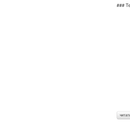
### Т
читат