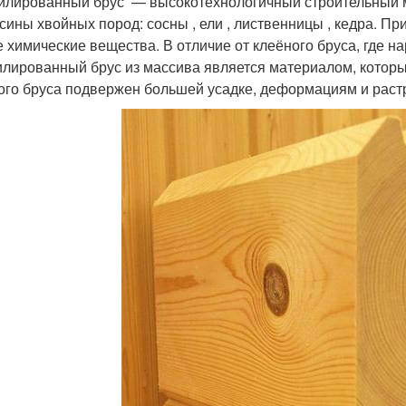
лированный брус — высокотехнологичный строительный ма
сины хвойных пород: сосны , ели , лиственницы , кедра. Пр
е химические вещества. В отличие от клеёного бруса, где н
лированный брус из массива является материалом, который
ого бруса подвержен большей усадке, деформациям и раст