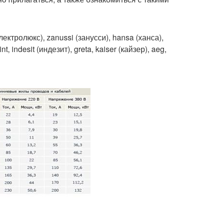
ктролюкс), zanussi (занусси), hansa (ханса),
t, indesit (индезит), greta, kaiser (кайзер), aeg,