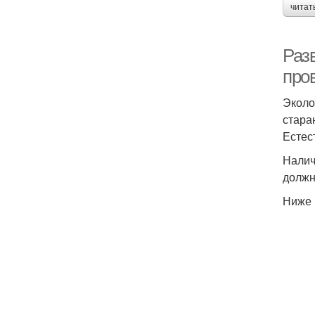
читат
Раз
про
Эколо
стара
Естес
Налич
должн
Ниже 