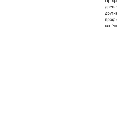
Профи
древе
други
профи
клеён