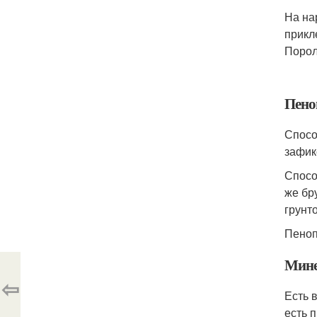
На на
прикл
Порол
Пено
Спосо
зафик
Спосо
же бр
грунт
Пеноп
Мине
⇦
Есть 
есть 