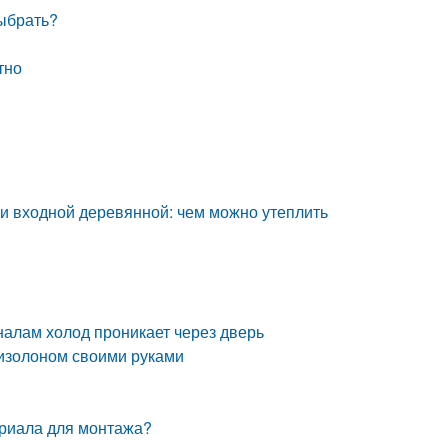
выбрать?
тно
ри входной деревянной: чем можно утеплить
налам холод проникает через дверь
 изолоном своими руками
ериала для монтажа?