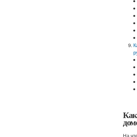
К
р
Как
дом
На чт