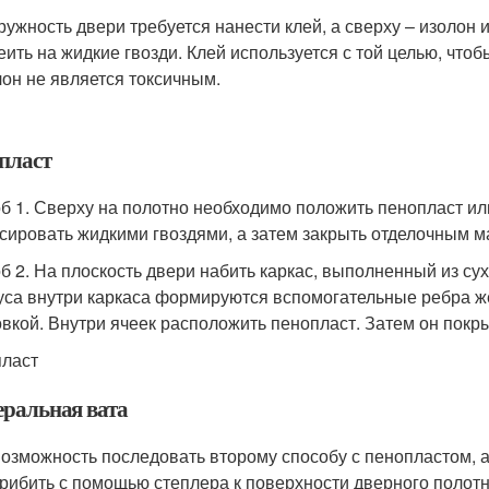
ружность двери требуется нанести клей, а сверху – изолон
еить на жидкие гвозди. Клей используется с той целью, что
он не является токсичным.
пласт
б 1. Сверху на полотно необходимо положить пенопласт и
сировать жидкими гвоздями, а затем закрыть отделочным м
б 2. На плоскость двери набить каркас, выполненный из сух
уса внутри каркаса формируются вспомогательные ребра ж
овкой. Внутри ячеек расположить пенопласт. Затем он по
ласт
ральная вата
возможность последовать второму способу с пенопластом, 
прибить с помощью степлера к поверхности дверного полот