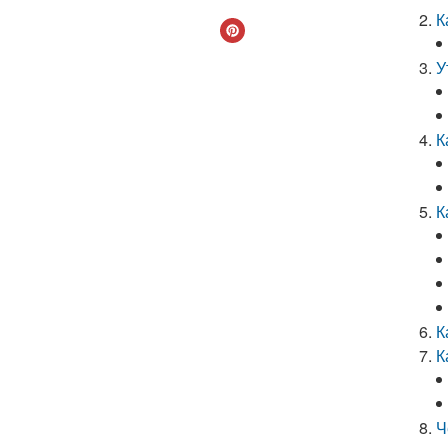
К
У
К
К
К
К
Ч