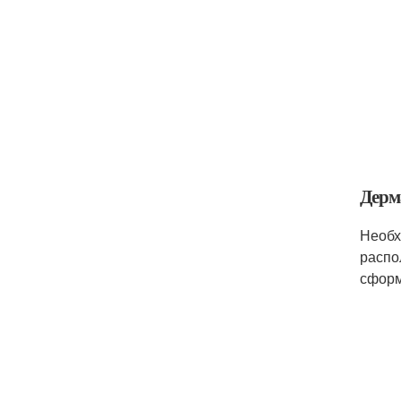
Дерм
Необх
распо
сформ