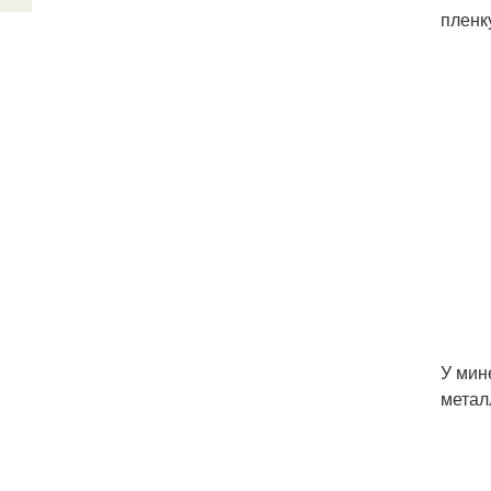
пленк
У мин
метал