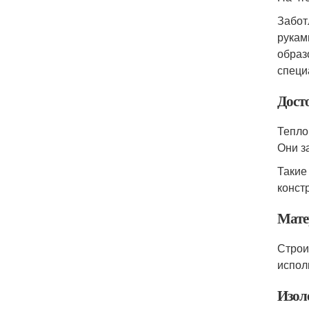
Забот
рукам
образ
специ
Дост
Тепло
Они з
Такие
конст
Мате
Строи
испол
Изол