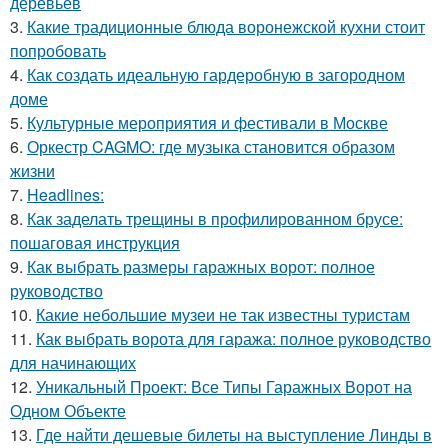
деревьев
3.
Какие традиционные блюда воронежской кухни стоит
попробовать
4.
Как создать идеальную гардеробную в загородном
доме
5.
Культурные мероприятия и фестивали в Москве
6.
Оркестр CAGMO: где музыка становится образом
жизни
7.
Headlines:
8.
Как заделать трещины в профилированном брусе:
пошаговая инструкция
9.
Как выбрать размеры гаражных ворот: полное
руководство
10.
Какие небольшие музеи не так известны туристам
11.
Как выбрать ворота для гаража: полное руководство
для начинающих
12.
Уникальный Проект: Все Типы Гаражных Ворот на
Одном Объекте
13.
Где найти дешевые билеты на выступление Линды в