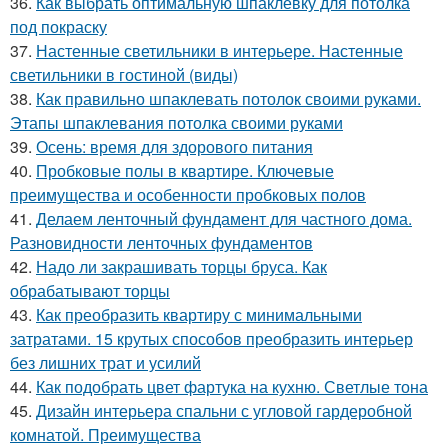
36.
Как выбрать оптимальную шпаклевку для потолка
под покраску
37.
Настенные светильники в интерьере. Настенные
светильники в гостиной (виды)
38.
Как правильно шпаклевать потолок своими руками.
Этапы шпаклевания потолка своими руками
39.
Осень: время для здорового питания
40.
Пробковые полы в квартире. Ключевые
преимущества и особенности пробковых полов
41.
Делаем ленточный фундамент для частного дома.
Разновидности ленточных фундаментов
42.
Надо ли закрашивать торцы бруса. Как
обрабатывают торцы
43.
Как преобразить квартиру с минимальными
затратами. 15 крутых способов преобразить интерьер
без лишних трат и усилий
44.
Как подобрать цвет фартука на кухню. Светлые тона
45.
Дизайн интерьера спальни с угловой гардеробной
комнатой. Преимущества