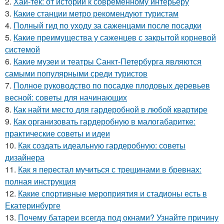
2.
Хай-тек: от истории к современному интерьеру
3.
Какие станции метро рекомендуют туристам
4.
Полный гид по уходу за саженцами после посадки
5.
Какие преимущества у саженцев с закрытой корневой
системой
6.
Какие музеи и театры Санкт-Петербурга являются
самыми популярными среди туристов
7.
Полное руководство по посадке плодовых деревьев
весной: советы для начинающих
8.
Как найти место для гардеробной в любой квартире
9.
Как организовать гардеробную в малогабаритке:
практические советы и идеи
10.
Как создать идеальную гардеробную: советы
дизайнера
11.
Как я перестал мучиться с трещинами в бревнах:
полная инструкция
12.
Какие спортивные мероприятия и стадионы есть в
Екатеринбурге
13.
Почему батареи всегда под окнами? Узнайте причину