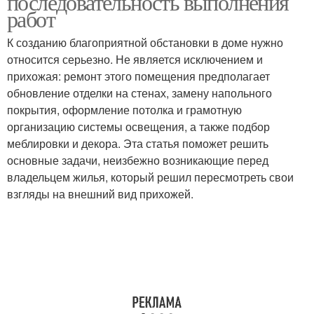
последовательность выполнения
работ
К созданию благоприятной обстановки в доме нужно
относится серьезно. Не является исключением и
Элементы для ремонта
Красивая прихожая
прихожая: ремонт этого помещения предполагает
обновление отделки на стенах, замену напольного
покрытия, оформление потолка и грамотную
организацию системы освещения, а также подбор
Прихожая в квартире
Обоев для прихожей
меблировки и декора. Эта статья поможет решить
основные задачи, неизбежно возникающие перед
владельцем жилья, который решил пересмотреть свои
взгляды на внешний вид прихожей.
Прихожая в панельном
Ремонт в маленьком
доме
коридоре
Бюджетный ремонт
Косметический ремонт