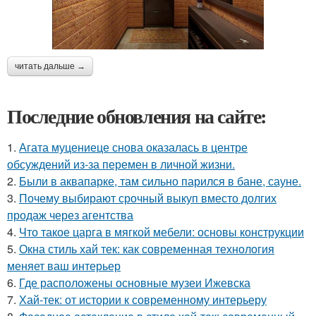
читать дальше →
Последние обновления на сайте:
1.
Агата муцениеце снова оказалась в центре
обсуждений из-за перемен в личной жизни.
2.
Были в аквапарке, там сильно парился в бане, сауне.
3.
Почему выбирают срочный выкуп вместо долгих
продаж через агентства
4.
Что такое царга в мягкой мебели: основы конструкции
5.
Окна стиль хай тек: как современная технология
меняет ваш интерьер
6.
Где расположены основные музеи Ижевска
7.
Хай-тек: от истории к современному интерьеру