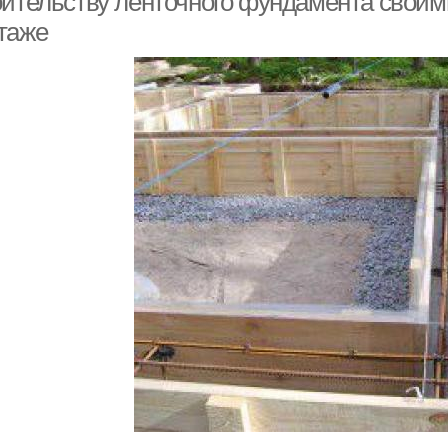
оительству ленточного фундамента своим
таже