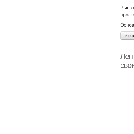
Высок
прост
Основ
читат
Лен
сво