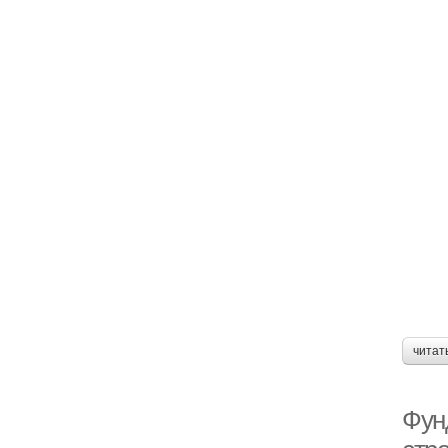
читат
Фун