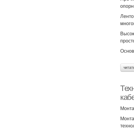
опорн
Ленто
много
Высок
прост
Основ
читат
Тех
каб
Монта
Монта
техно