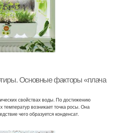
ртиры. Основные факторы «плача
мических свойствах воды. По достижению
х температур возникает точка росы. Она
едствие чего образуется конденсат.