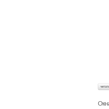
читат
Окн