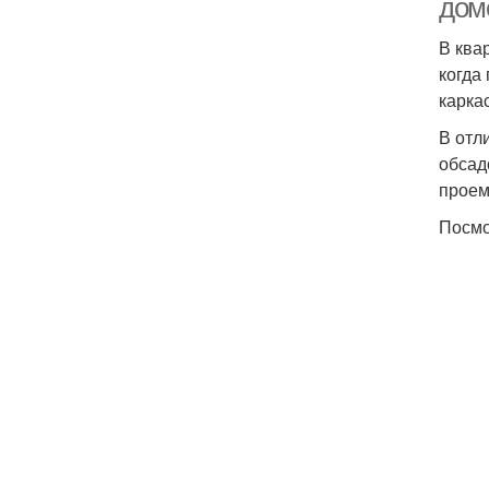
доме
В ква
когда
карка
В отл
обсад
проем
Посмо