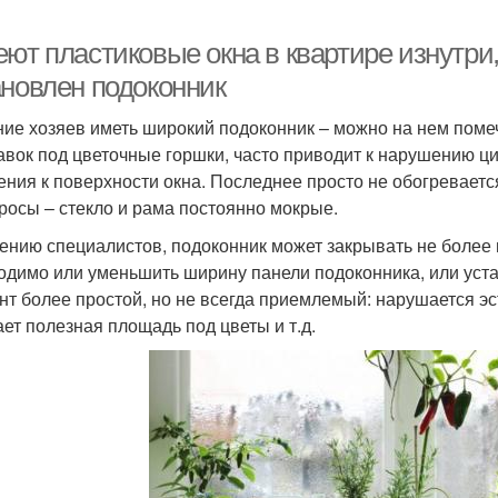
еют пластиковые окна в квартире изнутри
ановлен подоконник
ие хозяев иметь широкий подоконник – можно на нем помечт
авок под цветочные горшки, часто приводит к нарушению ци
ения к поверхности окна. Последнее просто не обогревается
 росы – стекло и рама постоянно мокрые.
ению специалистов, подоконник может закрывать не более
одимо или уменьшить ширину панели подоконника, или уст
нт более простой, но не всегда приемлемый: нарушается эс
ает полезная площадь под цветы и т.д.