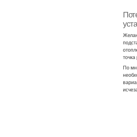
Пот
уст
Желан
подст
отопл
точка
По мн
необх
вариа
исчез