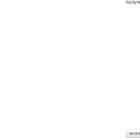
получ
читат