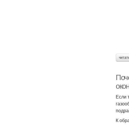
читат
Поч
око
Если 
газоо
подра
К обр