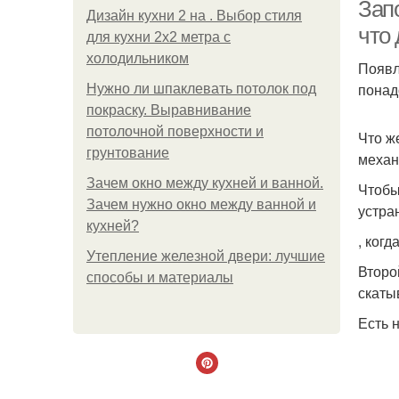
Запо
Дизайн кухни 2 на . Выбор стиля
что 
для кухни 2х2 метра с
холодильником
Появл
понад
Нужно ли шпаклевать потолок под
покраску. Выравнивание
потолочной поверхности и
Что ж
грунтование
механ
Зачем окно между кухней и ванной.
Чтобы
Зачем нужно окно между ванной и
устра
кухней?
, ког
Утепление железной двери: лучшие
Второ
способы и материалы
скаты
Есть 