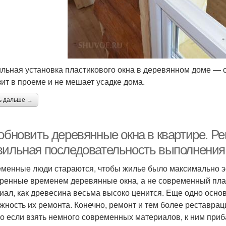
льная установка пластикового окна в деревянном доме — ок
зит в проеме и не мешает усадке дома.
ь дальше →
 обновить деревянные окна в квартире. Р
вильная последовательность выполнения
менные люди стараются, чтобы жилье было максимально э
ренные временем деревянные окна, а не современный пласт
иал, как древесина весьма высоко ценится. Еще одно осно
жность их ремонта. Конечно, ремонт и тем более реставрац
о если взять немного современных материалов, к ним приба