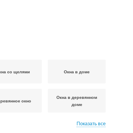
кна со щелями
Окна в доме
Окна в деревянном
ревянное окно
доме
Показать все
астиковое окно
Окна в зимний режим