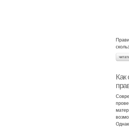
Прави
сколь
читат
Как
пра
Совре
прове
матер
возмо
Однак