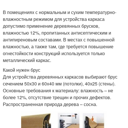
В помещениях с нормальным и сухим температурно-
Каркас под стеновую
влажностным режимом для устройства каркаса
Каркас из бруса
обшивку
допустимо применение деревянных брусков,
влажностью 12%, пропитанных антисептическим и
антипиреновым составами. В местах с повышенной
влажностью, а также там, где требуется повышение
Перегородки из
Гипсокартон в
огнестойкости конструкций используется только
гипсокартона
каркасном доме
металлический каркас.
Какой нужен брус
Для устройства деревянных каркасов выбирают брус
сечением 50х30 и 60х40 мм (потолки), 40х25 (стены).
Основные требования к материалу: влажность – не
более 12%, отсутствие трещин и прочих дефектов.
Распространенная природа дерева – сосна.