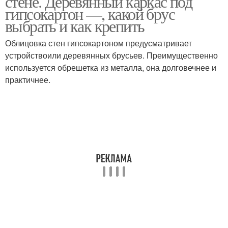
стене. Деревянный каркас под
гипсокартон —, какой брус
выбрать и как крепить
Руки на деревянный
Каркасы для
Облицовка стен гипсокартоном предусматривает
каркас
гипсокартона
устройствоили деревянных брусьев. Преимущественно
используется обрешетка из металла, она долговечнее и
практичнее.
Профили для каркаса
Профиль для каркаса
Брус под гипсокартон
Гипсокартон на дерево
Гипсокартон на
Каркас из дерева
деревянный каркас