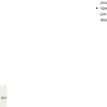
раз
при
рас
фур
⇦