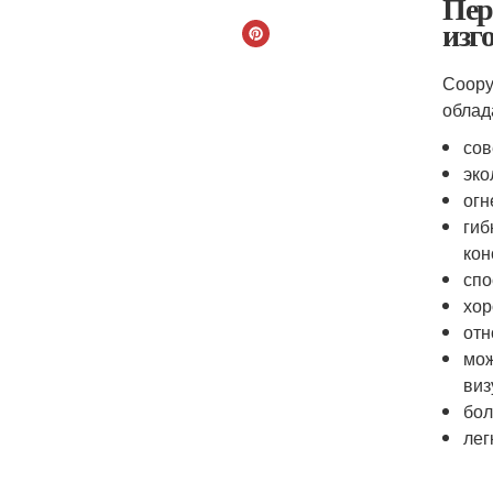
Пер
изг
Соору
облад
сов
эко
огн
гиб
кон
спо
хор
отн
мож
виз
бол
лег