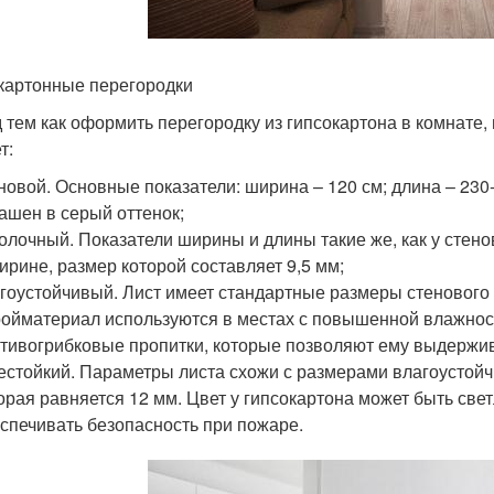
картонные перегородки
 тем как оформить перегородку из гипсокартона в комнате,
т:
новой. Основные показатели: ширина – 120 см; длина – 230
ашен в серый оттенок;
олочный. Показатели ширины и длины такие же, как у стено
ирине, размер которой составляет 9,5 мм;
гоустойчивый. Лист имеет стандартные размеры стенового 
ойматериал используются в местах с повышенной влажност
тивогрибковые пропитки, которые позволяют ему выдержив
естойкий. Параметры листа схожи с размерами влагоустой
орая равняется 12 мм. Цвет у гипсокартона может быть св
спечивать безопасность при пожаре.