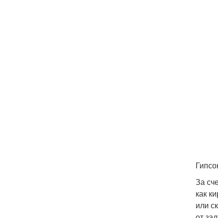
Гипсо
За сч
как к
или с
от за