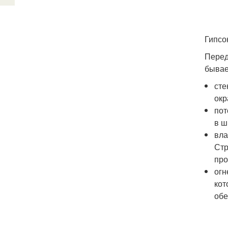
Гипсо
Перед
бывае
сте
окр
пот
в ш
вла
Стр
про
огн
кот
обе