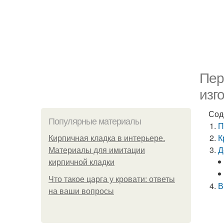
Пер
изг
Сод
Популярные материалы
П
К
Кирпичная кладка в интерьере.
Д
Материалы для имитации
кирпичной кладки
Что такое царга у кровати: ответы
В
на ваши вопросы