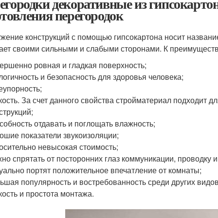
егородки декоративные из гипсокарто
отовления перегородок
жение конструкций с помощью гипсокартона носит название
ает своими сильными и слабыми сторонами. К преимуществ
ершенно ровная и гладкая поверхность;
логичность и безопасность для здоровья человека;
еупорность;
кость. За счет данного свойства стройматериал подходит 
струкций;
собность отдавать и поглощать влажность;
ошие показатели звукоизоляции;
осительно невысокая стоимость;
но спрятать от посторонних глаз коммуникации, проводку
уально портят положительное впечатление от комнаты;
ьшая популярность и востребованность среди других видо
кость и простота монтажа.