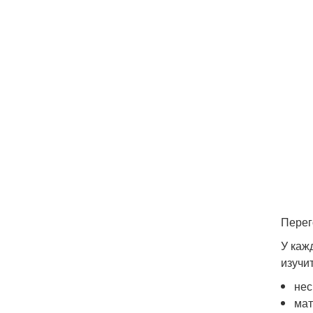
Перег
У каж
изучи
нес
мат