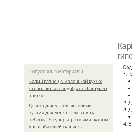
Кар
гип
Сод
Популярные материалы
К
Белый глянец в маленькой кухне:
как правильно подобрать фартук из
плитки
Д
Дорога для машинок своими
Д
руками для детей. Чем занять
ребенка: 5 супер игр своими руками
В
для любителей машинок