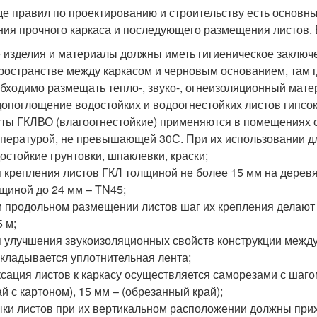
де правил по проектированию и строительству есть основн
ния прочного каркаса и последующего размещения листов. 
 изделия и материалы должны иметь гигиеническое заключ
ространстве между каркасом и черновым основанием, там г
бходимо размещать тепло-, звуко-, огнеизоляционный мате
опоглощение водостойких и водоогнестойких листов гипсо
ты ГКЛВО (влагоогнестойкие) применяются в помещениях с
пературой, не превышающей 30С. При их использовании д
остойкие грунтовки, шпаклевки, краски;
 крепления листов ГКЛ толщиной не более 15 мм на дерев
щиной до 24 мм – TN45;
 продольном размещении листов шаг их крепления делают 
5 м;
 улучшения звукоизоляционных свойств конструкции межд
кладывается уплотнительная лента;
сация листов к каркасу осуществляется саморезами с шагом 
ай с картоном), 15 мм – (обрезанный край);
ки листов при их вертикальном расположении должны прихо