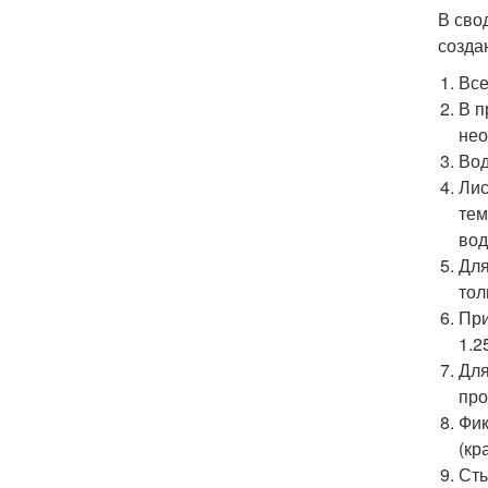
В сво
созда
Все
В п
нео
Вод
Лис
тем
вод
Для
тол
При
1.2
Для
про
Фик
(кр
Сты