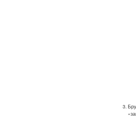
Бру
«за