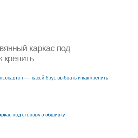
евянный каркас под
к крепить
псокартон —, какой брус выбрать и как крепить
аркас под стеновую обшивку