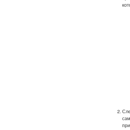
кот
Сле
сам
при