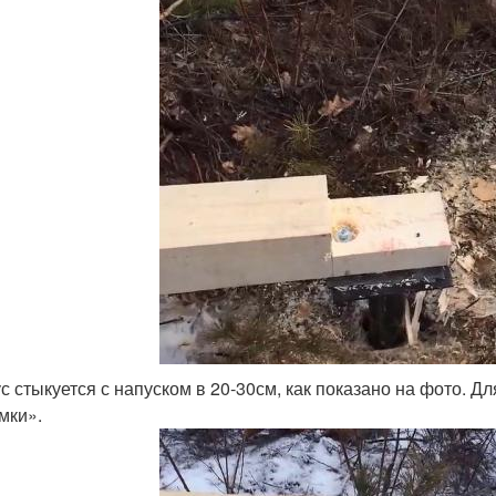
с стыкуется с напуском в 20-30см, как показано на фото. Д
мки».