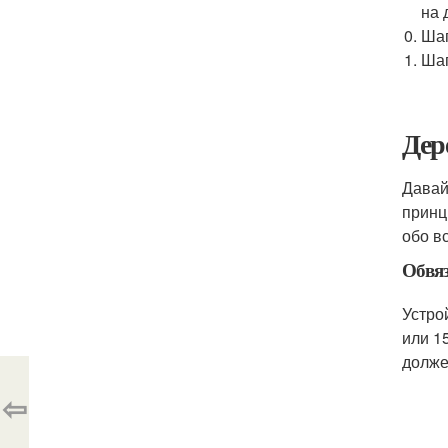
на 
Шаг
Шаг
Дер
Давай
принц
обо в
Обвяз
Устро
или 1
долже
⇦