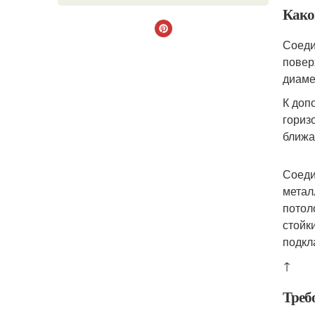
Како
Соеди
повер
диаме
К доп
гориз
ближа
Соеди
метал
потол
стойк
подкл
↑
Треб