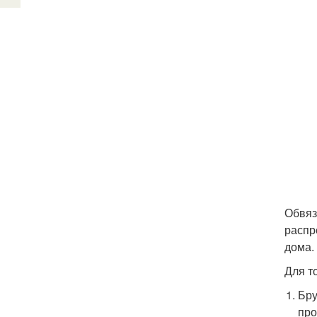
Обвяз
распр
дома.
Для т
Бру
про