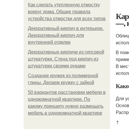
Как сделать утепленную отмостку
вокруг дома. Общие правила
Кар
устройства отмостки для всех типов
—, 
Декоративный кирпич в интерьере.
Облиц
Декоративный кирпич для
испол
внутренней отделки
В пом
Декоративные кирпичи из гипсовой
приме
штукатурки. Стена под кирпич из
В мес
штукатурки своими руками
испол
Создание кружек из полимерной
глины. Делаем кружку с зайкой
Како
50 вариантов расстановки мебели в
Для у
однокомнатной квартире. По
Основ
какому принципу нужно размещать
Распр
мебель в однокомнатной квартире
↑