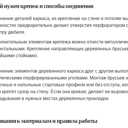
й нужен крепеж и способы соединения
нение деталей каркаса, их крепление на стене и потолке в
хностях предварительно делают отверстия перфоратором со
тру дюбеля.
олнительным элементам крепежа можно отнести металлическ
онтальными. Крепление направляющих деревянных брусьев 
йшими стойками).
нение элементов деревянного каркаса друг с другом выпо
лическими перфорированными уголками. Монтаж брусьев на 
очные и напольные стартовые профили или без отступа, ко
и крепят сразу на стену. Если она кривая, делают ее выра
адывания в нужных местах деревянных прокладок.
ования к материалам и правила работы