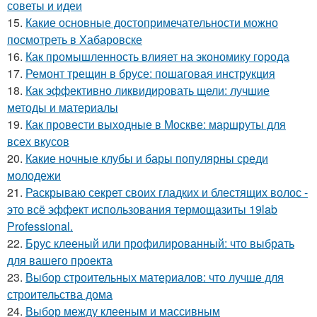
советы и идеи
15.
Какие основные достопримечательности можно
посмотреть в Хабаровске
16.
Как промышленность влияет на экономику города
17.
Ремонт трещин в брусе: пошаговая инструкция
18.
Как эффективно ликвидировать щели: лучшие
методы и материалы
19.
Как провести выходные в Москве: маршруты для
всех вкусов
20.
Какие ночные клубы и бары популярны среди
молодежи
21.
Раскрываю секрет своих гладких и блестящих волос -
это всё эффект использования термощазиты 19lab
Professional.
22.
Брус клееный или профилированный: что выбрать
для вашего проекта
23.
Выбор строительных материалов: что лучше для
строительства дома
24.
Выбор между клееным и массивным