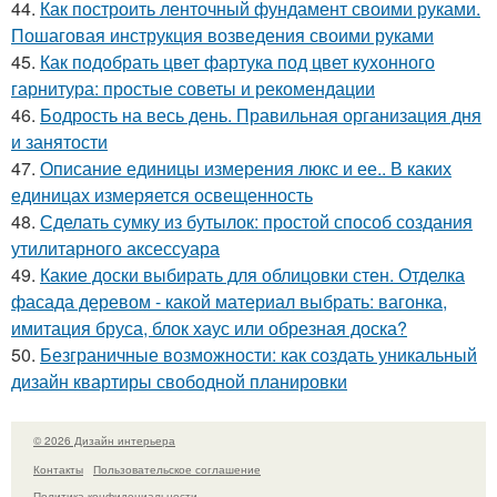
44.
Как построить ленточный фундамент своими руками.
Пошаговая инструкция возведения своими руками
45.
Как подобрать цвет фартука под цвет кухонного
гарнитура: простые советы и рекомендации
46.
Бодрость на весь день. Правильная организация дня
и занятости
47.
Описание единицы измерения люкс и ее.. В каких
единицах измеряется освещенность
48.
Сделать сумку из бутылок: простой способ создания
утилитарного аксессуара
49.
Какие доски выбирать для облицовки стен. Отделка
фасада деревом - какой материал выбрать: вагонка,
имитация бруса, блок хаус или обрезная доска?
50.
Безграничные возможности: как создать уникальный
дизайн квартиры свободной планировки
© 2026 Дизайн интерьера
Контакты
Пользовательское соглашение
Политика конфидециальности