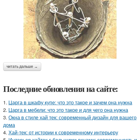
читать дальше →
Последние обновления на сайте:
1.
Царга в шкафу купе: что это такое и зачем она нужна
2.
Царга в мебели: что это такое и для чего она нужна
3.
Окна в стиле хай тек: современный дизайн для вашего
дома
4.
Хай-тек: от истории к современному интерьеру
5.
Интерьер хайтек с большими окнами: современность и