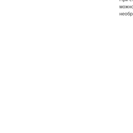
можно
необр