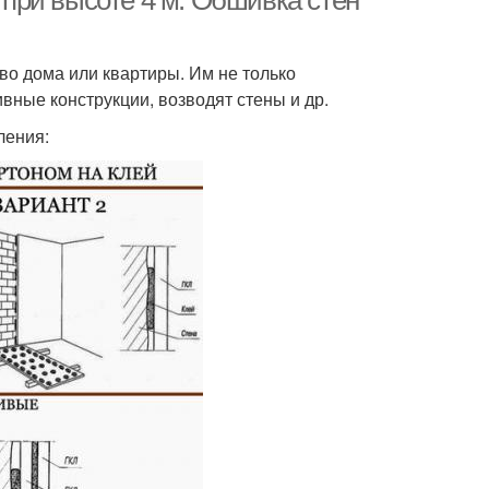
у при высоте 4 м. Обшивка стен
во дома или квартиры. Им не только
вные конструкции, возводят стены и др.
ления: