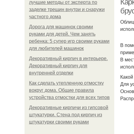
Карк
лучшие методы от эксперта по
брус
заделке трещин внутри и снаружи
частного дома
Облиц
Дорога для машинок своими
испол
руками для детей. Чем занять
ребенка: 5 супер игр своими руками
В пом
для любителей машинок
приме
Декоративный кирпич в интерьере.
В мес
Декоративный кирпич для
испол
внутренней отделки
Какой
Как сделать утепленную отмостку
Для у
вокруг дома. Общие правила
Основ
устройства отмостки для всех типов
Распр
Декоративные кирпичи из гипсовой
штукатурки. Стена под кирпич из
штукатурки своими руками