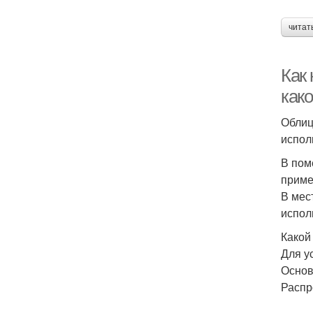
читат
Как 
како
Облиц
испол
В пом
приме
В мес
испол
Какой
Для у
Основ
Распр