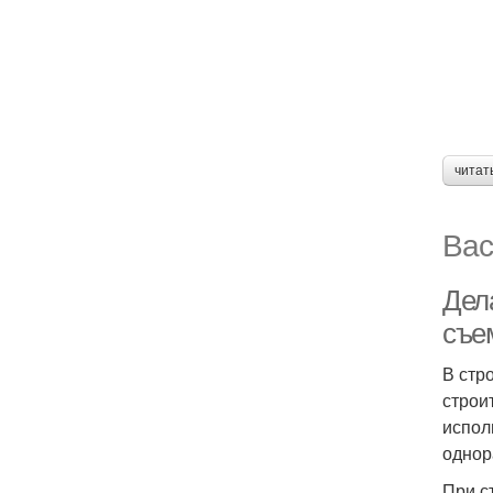
читат
Вас
Дел
съе
В стр
строи
испол
однор
При с