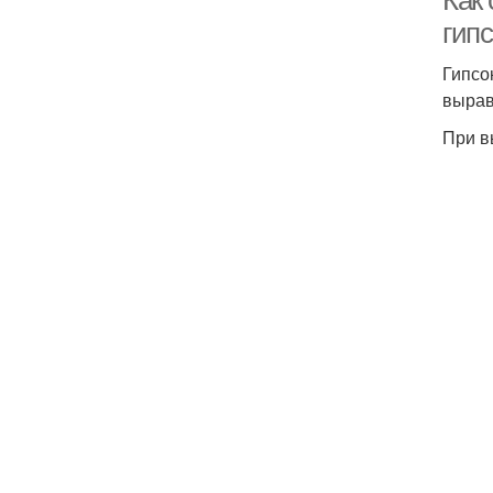
Как 
гип
Гипсо
вырав
При в