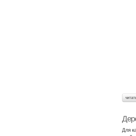
читат
Дере
Для к