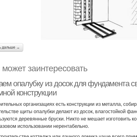
ь дальше →
 может заинтересовать
аем опалубку из досок для фундамента 
мной конструкции
оительных организациях есть конструкции из металла, соби
тельстве щиты опалубки делают из досок, влагостойкой фан
ьзуются деревянные бруски. Никто не мешает изготовить кон
азовом использовании нерентабельно.
троительстве коттеджа или дачного домика чаще всего при