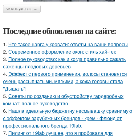
читать дальше →
Последние обновления на сайте:
1.
Что такое царга у кровати: ответы на ваши вопросы
2.
Современное оформление окон: стиль хай-тек
3.
Полное руководство: как и когда правильно сажать
саженцы плодовых деревьев
4.
Эффект с первого применения, волосы становятся
очень рассыпчатыми, мягкими, а кожа головы стала
"Дышать"!
5.
Советы по созданию и обустройству гардеробных
комнат: полное руководство
6.
Нашла идеальную бюджетну несмывашку сравнимую
с эффектом зарубежных брендов - крем - флюид от
профессионального бренда 19lab.
7.
Пилинг от 19lab лучшее, что я пробовала для