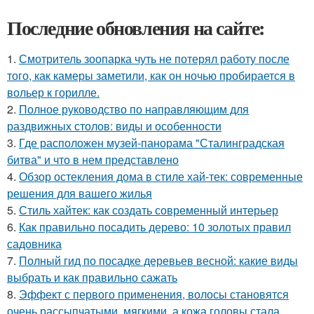
Последние обновления на сайте:
1.
Смотритель зоопарка чуть не потерял работу после
того, как камеры заметили, как он ночью пробирается в
вольер к горилле.
2.
Полное руководство по направляющим для
раздвижных столов: виды и особенности
3.
Где расположен музей-панорама "Сталинградская
битва" и что в нем представлено
4.
Обзор остекления дома в стиле хай-тек: современные
решения для вашего жилья
5.
Стиль хайтек: как создать современный интерьер
6.
Как правильно посадить дерево: 10 золотых правил
садовника
7.
Полный гид по посадке деревьев весной: какие виды
выбрать и как правильно сажать
8.
Эффект с первого применения, волосы становятся
очень рассыпчатыми, мягкими, а кожа головы стала