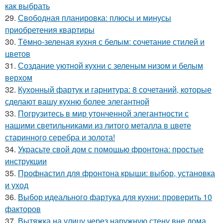
как выбрать
29.
Свободная планировка: плюсы и минусы
приобретения квартиры
30.
Тёмно-зеленая кухня с белым: сочетание стилей и
цветов
31.
Создание уютной кухни с зеленым низом и белым
верхом
32.
Кухонный фартук и гарнитура: 8 сочетаний, которые
сделают вашу кухню более элегантной
33.
Погрузитесь в мир утонченной элегантности с
нашими светильниками из литого металла в цвете
старинного серебра и золота!
34.
Украсьте свой дом с помощью фронтона: простые
инструкции
35.
Профнастил для фронтона крыши: выбор, установка
и уход
36.
Выбор идеального фартука для кухни: проверить 10
факторов
37.
Вытяжка на улицу через наружную стену вне дома.