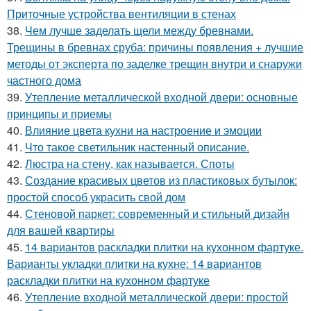
Приточные устройства вентиляции в стенах
38.
Чем лучше заделать щели между бревнами.
Трещины в бревнах сруба: причины появления + лучшие
методы от эксперта по заделке трещин внутри и снаружи
частного дома
39.
Утепление металлической входной двери: основные
принципы и приемы
40.
Влияние цвета кухни на настроение и эмоции
41.
Что такое светильник настенный описание.
42.
Люстра на стену, как называется. Споты
43.
Создание красивых цветов из пластиковых бутылок:
простой способ украсить свой дом
44.
Стеновой паркет: современный и стильный дизайн
для вашей квартиры
45.
14 вариантов раскладки плитки на кухонном фартуке.
Варианты укладки плитки на кухне: 14 вариантов
раскладки плитки на кухонном фартуке
46.
Утепление входной металлической двери: простой