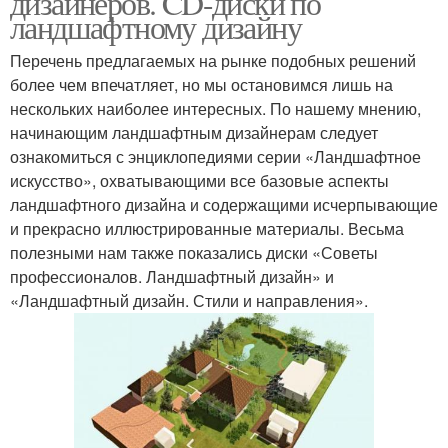
дизайнеров. CD-диски по
ландшафтному дизайну
Перечень предлагаемых на рынке подобных решений
Программы для
более чем впечатляет, но мы остановимся лишь на
Программа для дизайна
планировки
нескольких наиболее интересных. По нашему мнению,
начинающим ландшафтным дизайнерам следует
ознакомиться с энциклопедиями серии «Ландшафтное
Программы для
искусство», охватывающими все базовые аспекты
Программы по
ландшафтного
ландшафтного дизайна и содержащими исчерпывающие
созданию
проектирования
и прекрасно иллюстрированные материалы. Весьма
полезными нам также показались диски «Советы
профессионалов. Ландшафтный дизайн» и
Программы для
Программы для
«Ландшафтный дизайн. Стили и направления».
создания
дизайна