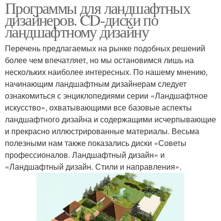
Программы для ландшафтных
Программа для
Программа для
дизайнеров. CD-диски по
планировки
проектирования
ландшафтному дизайну
Перечень предлагаемых на рынке подобных решений
Онлайн-проектировщик
более чем впечатляет, но мы остановимся лишь на
для ландшафтного
Ценная программа
нескольких наиболее интересных. По нашему мнению,
дизайна
начинающим ландшафтным дизайнерам следует
ознакомиться с энциклопедиями серии «Ландшафтное
искусство», охватывающими все базовые аспекты
ландшафтного дизайна и содержащими исчерпывающие
и прекрасно иллюстрированные материалы. Весьма
полезными нам также показались диски «Советы
профессионалов. Ландшафтный дизайн» и
«Ландшафтный дизайн. Стили и направления».