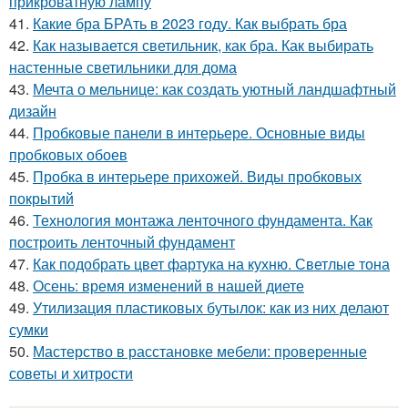
прикроватную лампу
41.
Какие бра БРАть в 2023 году. Как выбрать бра
42.
Как называется светильник, как бра. Как выбирать
настенные светильники для дома
43.
Мечта о мельнице: как создать уютный ландшафтный
дизайн
44.
Пробковые панели в интерьере. Основные виды
пробковых обоев
45.
Пробка в интерьере прихожей. Виды пробковых
покрытий
46.
Технология монтажа ленточного фундамента. Как
построить ленточный фундамент
47.
Как подобрать цвет фартука на кухню. Светлые тона
48.
Осень: время изменений в нашей диете
49.
Утилизация пластиковых бутылок: как из них делают
сумки
50.
Мастерство в расстановке мебели: проверенные
советы и хитрости