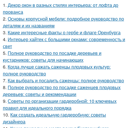
1.
Декор окон в разных стилях интерьера: от лофта до
прованса
2.
Основы корпусной мебели: подробное руководство по
деталям и их названиям
3.
Какие интересные факты о гербе и флаге Оренбурга
4.
Интерьер хайтек с большими окнами: современность и
свет
5.
Полное руководство по посадке деревьев и
кустарников: советы для начинающих
6.
Когда лучше сажать саженцы плодовых культур:
полное руководство
7.
Как выбрать и посадить саженцы: полное руководство
8.
Полное руководство по посадке саженцев плодовых
деревьев: советы и рекомендации
9.
Советы по организации гардеробной: 10 ключевых
правил для идеального порядка
10.
Как создать идеальную гардеробную: советы
дизайнера