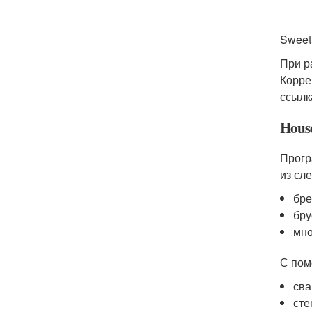
Sweet
При р
Корре
ссылк
Hous
Прогр
из сл
бре
бру
мно
С пом
сва
сте