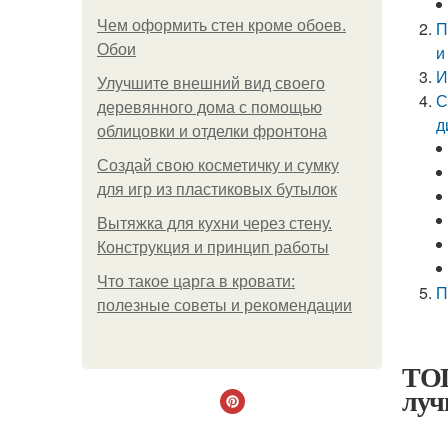
Чем оформить стен кроме обоев.
П
Обои
и
И
Улучшите внешний вид своего
С
деревянного дома с помощью
д
облицовки и отделки фронтона
Создай свою косметичку и сумку
для игр из пластиковых бутылок
Вытяжка для кухни через стену.
Конструкция и принцип работы
Что такое царга в кровати:
П
полезные советы и рекомендации
ТОП
луч