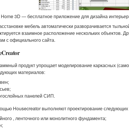
 Home 3D — бесплатное приложение для дизайна интерьер
асстановке мебель автоматически разворачивается тыльно
ктируется взаимное расположение нескольких объектов. Др
ам с официального сайта.
eCreator
аммный продукт упрощает моделирование каркасных (самон
едующих материалов:
вен;
сьев;
гослойных панелей СИП.
ощью Housecreator выполняют проектирование следующих 
йного , ленточного или монолитного фундамента;
н;