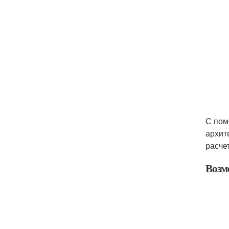
С пом
архит
расче
Возм