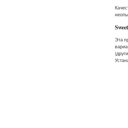
Качес
неопы
Swee
Эта п
вариа
(друг
Устан