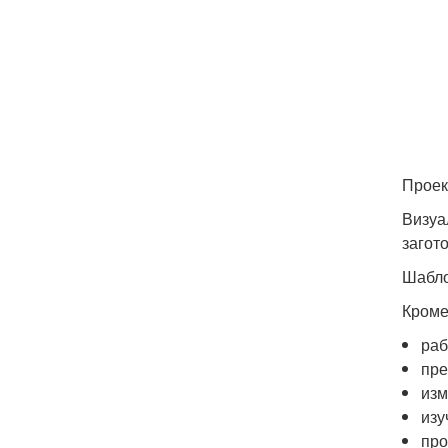
Проек
Визуа
загот
Шабло
Кроме
раб
пре
изм
изу
про