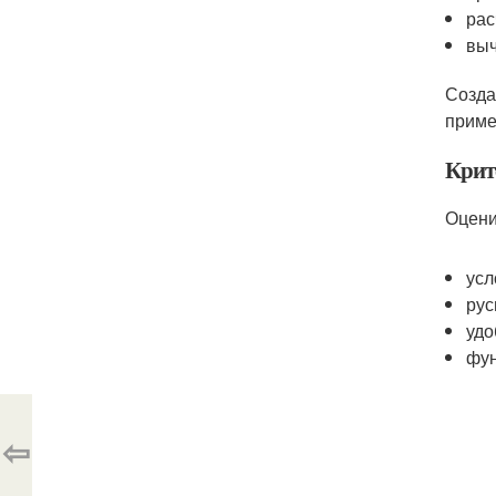
рас
выч
Созда
приме
Крит
Оцени
усл
рус
удо
фун
⇦