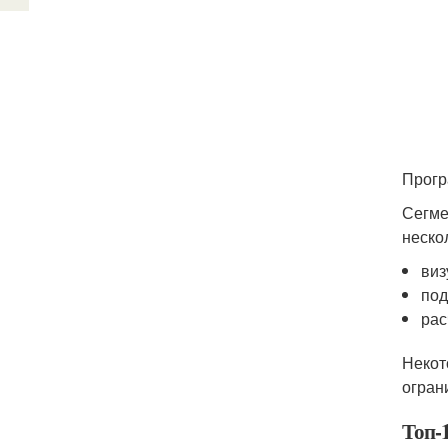
Прогр
Сегме
неско
виз
под
рас
Некот
огран
Топ-