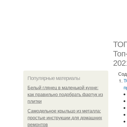
ТОП
Топ
202
Сод
Популярные материалы
Т
п
Белый глянец в маленькой кухне:
как правильно подобрать фартук из
плитки
Самодельное крыльцо из металла:
простые инструкции для домашних
ремонтов