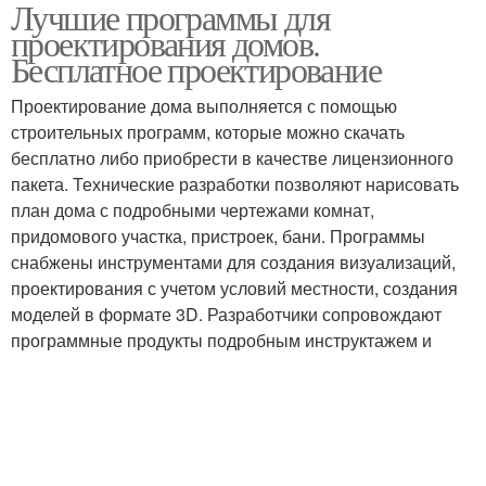
Лучшие программы для
Программы для
Бесплатные программы
проектирования домов.
продумывания
Бесплатное проектирование
Проектирование дома выполняется с помощью
Конструкторские
строительных программ, которые можно скачать
Программы на пк
программы
бесплатно либо приобрести в качестве лицензионного
пакета. Технические разработки позволяют нарисовать
план дома с подробными чертежами комнат,
придомового участка, пристроек, бани. Программы
Программы для
Программы для
снабжены инструментами для создания визуализаций,
дизайна
дизайнеров
проектирования с учетом условий местности, создания
моделей в формате 3D. Разработчики сопровождают
программные продукты подробным инструктажем и
Программа для дизайна