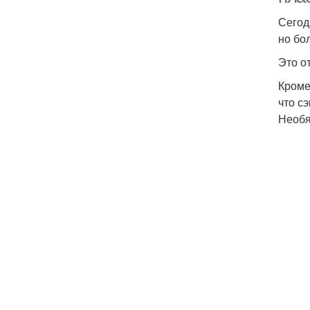
Сегод
но бо
Это о
Кроме
что с
Необя