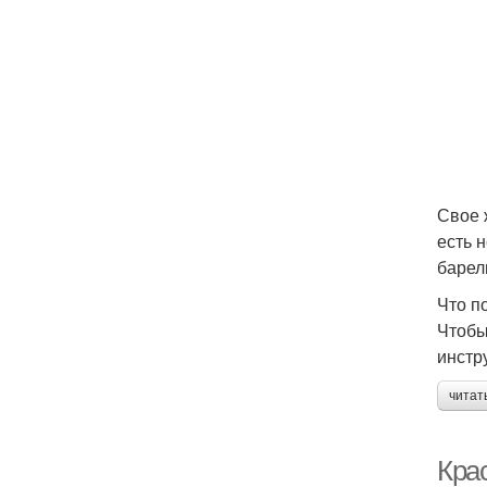
Свое 
есть 
барел
Что п
Чтобы
инстр
читат
Кра