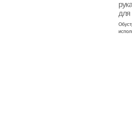
рук
для
Обуст
испол