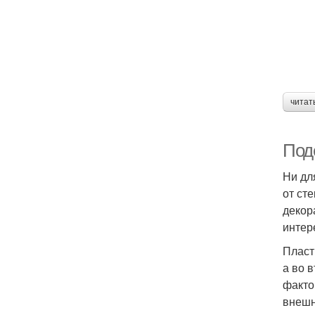
читат
Под
Ни дл
от ст
декор
интер
Пласт
а во 
факто
внешн