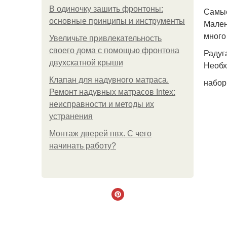
В одиночку зашить фронтоны:
Самые
основные принципы и инструменты
Мален
много
Увеличьте привлекательность
своего дома с помощью фронтона
Радуг
двухскатной крыши
Необх
Клапан для надувного матраса.
набор
Ремонт надувных матрасов Intex:
неисправности и методы их
устранения
Монтаж дверей пвх. С чего
начинать работу?