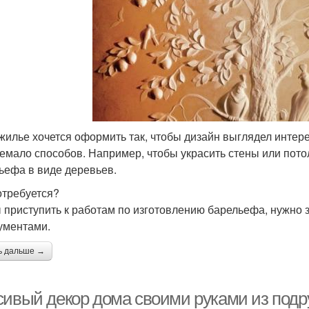
жилье хочется оформить так, чтобы дизайн выглядел интер
немало способов. Например, чтобы украсить стены или пото
ьефа в виде деревьев.
отребуется?
 приступить к работам по изготовлению барельефа, нужно
ументами.
ь дальше →
сивый декор дома своими руками из подр