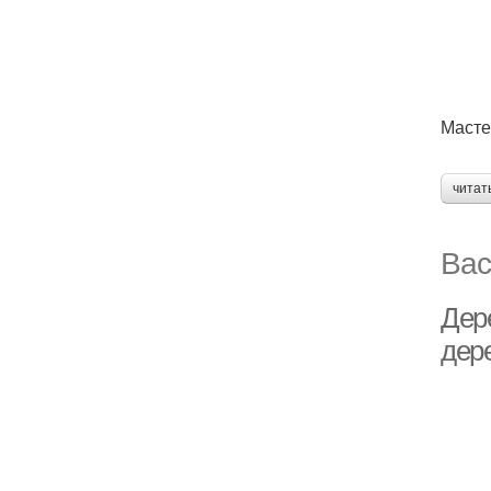
Масте
читат
Вас
Дер
дер