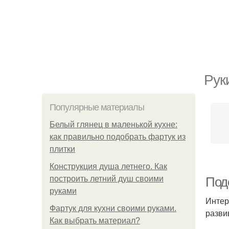
Рук
Популярные материалы
Белый глянец в маленькой кухне:
как правильно подобрать фартук из
плитки
Конструкция душа летнего. Как
построить летний душ своими
Под
руками
Интер
Фартук для кухни своими руками.
разви
Как выбрать материал?