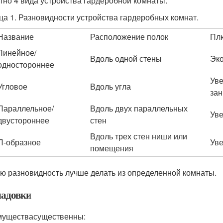
тно 4 вида устройства гардеробной комнаты:
ца 1. Разновидности устройства гардеробных комнат.
Название
Расположение полок
Пл
Линейное/
Вдоль одной стены
Эк
одностороннее
Уве
Угловое
Вдоль угла
за
Параллельное/
Вдоль двух параллельных
Уве
двустороннее
стен
Вдоль трех стен ниши или
П-образное
Уве
помещения
ю разновидность лучше делать из определенной комнаты.
ладовки
уществасущественны: