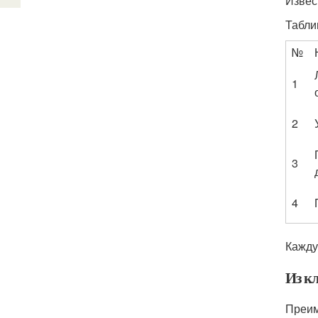
Извес
Табли
№
1
2
3
4
Кажду
Из к
Преим