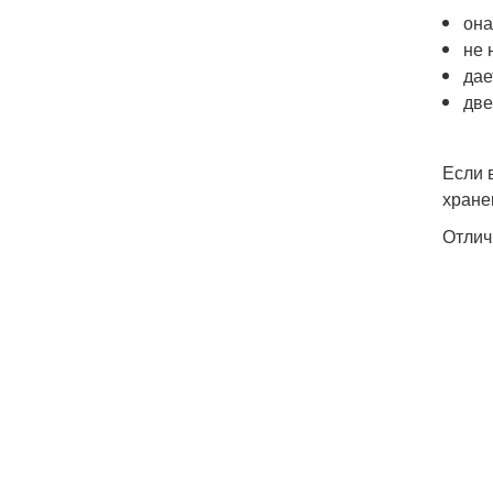
она
не 
дае
две
Если 
хране
Отлич