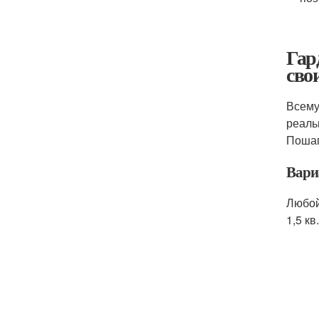
Гар
сво
Всему
реаль
Пошаг
Вари
Любой
1,5 к