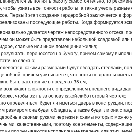
планируется выполнять работу самостоятельно, то рекоме
о
, чтобы узнать все тонкости работы, а также учесть разны
ссе. Первый этап создания гардеробной заключается в фо
 реализованы последующие работы. Когда формируется эск
воначально делается чертеж непосредственного отсека, пр
чем он может быть представлен небольшой кладовкой или
идоре, спальне или ином помещении жилья;
 результаты переносятся на бумагу, причем самому выполн
таточно сложно;
еделяется, какими размерами будут обладать стеллажи, по
деробной, причем учитывается, что полки не должны иметь
жно быть расстояние в пределах 35 см;
и возникают сложности с определением внешнего вида данн
борке, чтобы взять за основу какой-либо готовый чертеж;
но определиться, будет ли иметься дверь в конструкции, по
им размером она будет обладать, а также будет ли она ста
деробные своими руками чертежи и схемы которых можно 
чными, качественными, поэтому все элементы, содержащие
тому продумываются используемые крепежи для этих целе