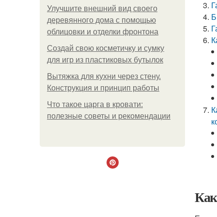
Г
Улучшите внешний вид своего
Б
деревянного дома с помощью
Г
облицовки и отделки фронтона
К
Создай свою косметичку и сумку
для игр из пластиковых бутылок
Вытяжка для кухни через стену.
Конструкция и принцип работы
Что такое царга в кровати:
К
полезные советы и рекомендации
к
Как