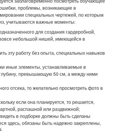
ндуется заблаговременно посмотреть обучающее
е ошибки, проблемы, возникающие в
рмировании специальных чертежей, по которым
из, учитываются важные моменты:
едназначенного для создания гардеробной,
 вовсе небольшой нишей, имеющейся в
ить эту работу без опыта, специальных навыков
лки иные элементы, устанавливаемые в
 глубину, превышающую 50 см, а между ними
ого отсека, то желательно просмотреть фото в
скольку если она планируется, то решается,
ндартной, распашной или раздвижной;
увидеть в подборке должны быть сделаны
ся здесь, обязаны быть надежно закреплены,
й.