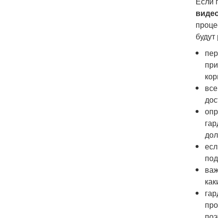
Если 
виде
проце
будут
пер
при
кор
все
дос
опр
гар
дол
есл
под
важ
как
гар
про
поэ