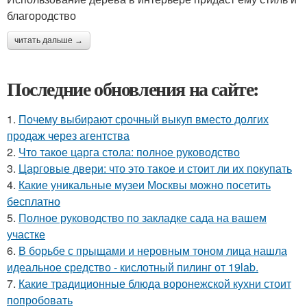
благородство
читать дальше →
Последние обновления на сайте:
1.
Почему выбирают срочный выкуп вместо долгих
продаж через агентства
2.
Что такое царга стола: полное руководство
3.
Царговые двери: что это такое и стоит ли их покупать
4.
Какие уникальные музеи Москвы можно посетить
бесплатно
5.
Полное руководство по закладке сада на вашем
участке
6.
В борьбе с прыщами и неровным тоном лица нашла
идеальное средство - кислотный пилинг от 19lab.
7.
Какие традиционные блюда воронежской кухни стоит
попробовать