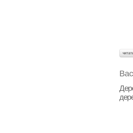
читат
Вас
Дер
дер