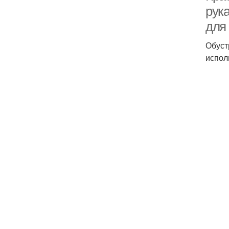
рук
для
Обуст
испол