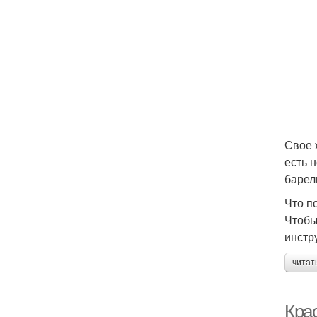
Свое 
есть 
барел
Что п
Чтобы
инстр
читат
Кра