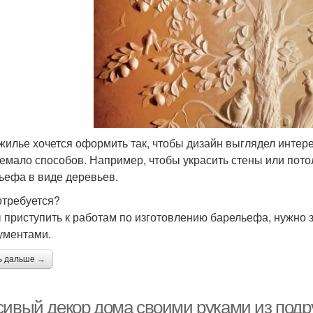
жилье хочется оформить так, чтобы дизайн выглядел интер
немало способов. Например, чтобы украсить стены или пото
ьефа в виде деревьев.
отребуется?
 приступить к работам по изготовлению барельефа, нужно
ументами.
ь дальше →
сивый декор дома своими руками из подр