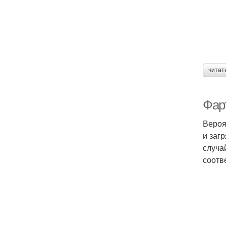
читат
Фар
Вероя
и заг
случа
соотв