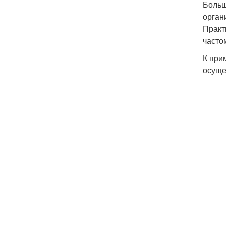
Больш
орган
Практ
часто
К при
осуще