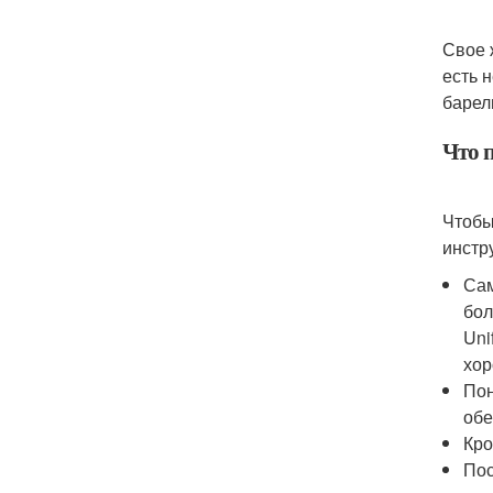
Свое 
есть 
барел
Что 
Чтобы
инстр
Сам
бол
Uni
хор
Пон
обе
Кро
Пос