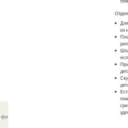
по
Отдел
Для
из 
Пла
рел
Шпа
есл
При
дет
Ску
дет
Ест
пом
сре
удо
⇦