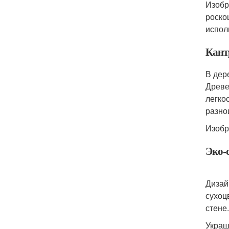
Изобр
роско
испол
Кант
В дер
Древе
легко
разно
Изобр
Эко-
Дизай
сухоц
стене
Украш