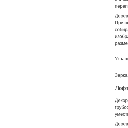
переп
Дерев
При о
собир
изобр
разме
Украш
Зерка
Лоф
Декор
грубо
умест
Дерев