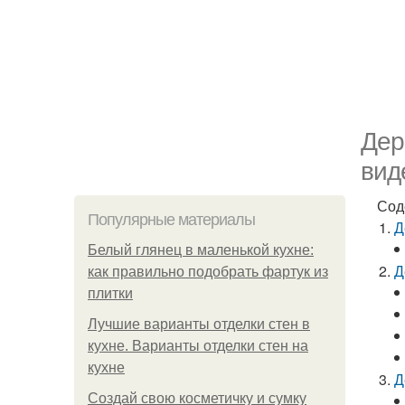
Дер
вид
Сод
Популярные материалы
Д
Белый глянец в маленькой кухне:
Д
как правильно подобрать фартук из
плитки
Лучшие варианты отделки стен в
кухне. Варианты отделки стен на
кухне
Д
Создай свою косметичку и сумку