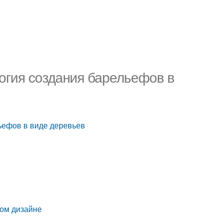
логия создания барельефов в
ьефов в виде деревьев
ном дизайне