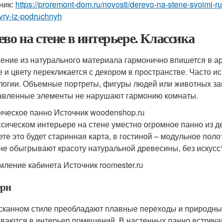
ник:
https://proremont-dom.ru/novosti/derevo-na-stene-svoimi-
vry-iz-podruchnyh
ево на стене в интерьере. Классика
ение из натурального материала гармонично впишется в а
 и цвету перекликается с декором в пространстве. Часто и
логии. Объемные портреты, фигуры людей или животных з
авленные элементы не нарушают гармонию комнаты.
ическое панно Источник woodenshop.ru
ссическом интерьере на стене уместно огромное панно из д
ете это будет старинная карта, в гостиной – модульное поло
не обыгрывают красоту натуральной древесины, без искусс
ление кабинета Источник roomester.ru
рн
сканном стиле преобладают плавные переходы и природны
ваются в интерьер помещений. В настенных панно встреча