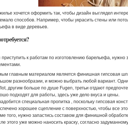
жилье хочется оформить так, чтобы дизайн выглядел интер
немало способов. Например, чтобы украсить стены или пото
ьефа в виде деревьев.
потребуется?
 приступить к работам по изготовлению барельефа, нужно
ументами.
ым главным материалом является финишная гипсовая шпак
ьшом разнообразии, и можно выбрать любой вариант. Одни
flot, другим больше по душе Fugen, третьи отдают предпоч
ошо подходят для работы, здесь уже дело вкуса и цены.
адобится специальная пропитка , поскольку гипсовая конс
спечено хорошее сцепление с поверхностью, чтобы все эт
ме того, нужно запастись составом для финишной обработки
ле этого уже можно наносить краску, согласно задуманном