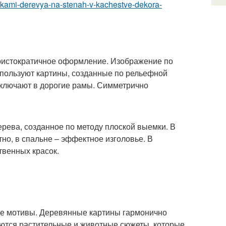
rukami-derevya-na-stenah-v-kachestve-dekora-
ристократичное оформление. Изображение по
спользуют картины, созданные по рельефной
аключают в дорогие рамы. Симметрично
ерева, созданное по методу плоской выемки. В
тно, в спальне – эффектное изголовье. В
твенных красок.
е мотивы. Деревянные картины гармонично
ются растительные и животные сюжеты, которые