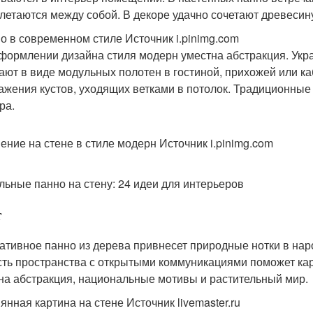
летаются между собой. В декоре удачно сочетают древесину
о в современном стиле Источник i.pinimg.com
формлении дизайна стиля модерн уместна абстракция. Укр
ают в виде модульных полотен в гостиной, прихожей или ка
ажения кустов, уходящих ветками в потолок. Традиционные 
ра.
ение на стене в стиле модерн Источник i.pinimg.com
льные панно на стену: 24 идеи для интерьеров
т
ативное панно из дерева привнесет природные нотки в на
сть пространства с открытыми коммуникациями поможет кар
на абстракция, национальные мотивы и растительный мир.
янная картина на стене Источник livemaster.ru