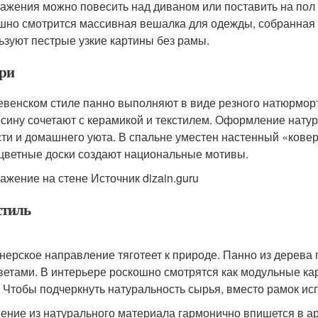
ажения можно повесить над диваном или поставить на пол 
шно смотрится массивная вешалка для одежды, собранная и
ьзуют пестрые узкие картины без рамы.
ри
евенском стиле панно выполняют в виде резного натюрморта
сину сочетают с керамикой и текстилем. Оформление нату
сти и домашнего уюта. В спальне уместен настенный «ковер»
цветные доски создают национальные мотивы.
ажение на стене Источник dizain.guru
стиль
нерское направление тяготеет к природе. Панно из дерева 
ветами. В интерьере роскошно смотрятся как модульные кар
. Чтобы подчеркнуть натуральность сырья, вместо рамок ис
ение из натурального материала гармонично впишется в а