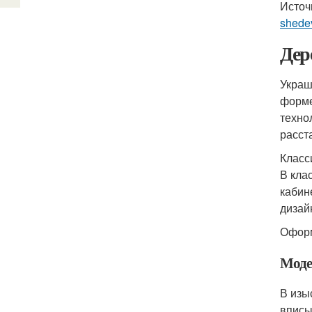
Источ
shede
Дер
Украш
форме
техно
расст
Класс
В кла
кабин
дизай
Оформ
Моде
В изы
вписы