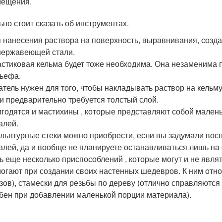
мещения.
ьно стоит сказать об инструментах.
 нанесения раствора на поверхность, выравнивания, созд
нержавеющей стали.
стиковая кельма будет тоже необходима. Она незаменима п
ьефа.
тель нужен для того, чтобы накладывать раствор на кельму,
и предварительно требуется толстый слой.
годятся и мастихины , которые представляют собой малень
алей.
льптурные стеки можно приобрести, если вы задумали вос
алей, да и вообще не планируете останавливаться лишь на
ь еще несколько приспособлений , которые могут и не явля
огают при создании своих настенных шедевров. К ним отно
зов), стамески для резьбы по дереву (отлично справляются
бен при добавлении маленькой порции материала).