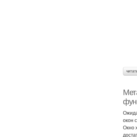
читат
Мет
фун
Ожида
окон 
Окно 
доста