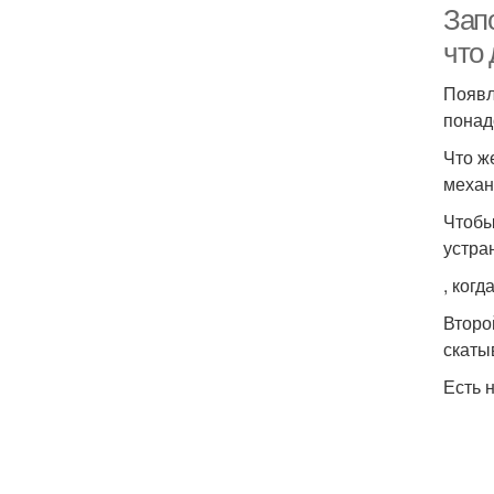
Запо
что 
Появл
понад
Что ж
механ
Чтобы
устра
, ког
Второ
скаты
Есть 