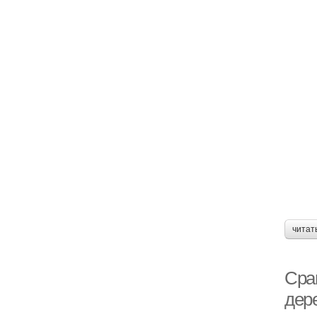
читат
Сра
дер