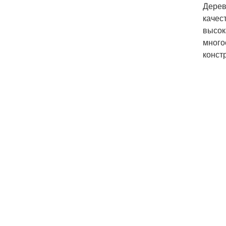
Дерев
качес
высок
много
конст