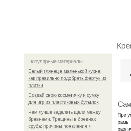
Кре
Популярные материалы
Белый глянец в маленькой кухне:
как правильно подобрать фартук из
плитки
Создай свою косметичку и сумку
для игр из пластиковых бутылок
Сам
Чем лучше заделать щели между
При у
бревнами. Трещины в бревнах
рамы 
сруба: причины появления +
разли