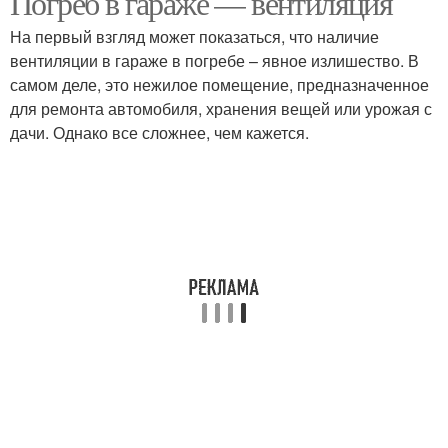
Погреб в гараже — вентиляция
На первый взгляд может показаться, что наличие
вентиляции в гараже в погребе – явное излишество. В
Принудительная
самом деле, это нежилое помещение, предназначенное
Вентиляция в подвале
вентиляция
для ремонта автомобиля, хранения вещей или урожая с
дачи. Однако все сложнее, чем кажется.
Воздуховод для
Погреба в гараже
вентиляции